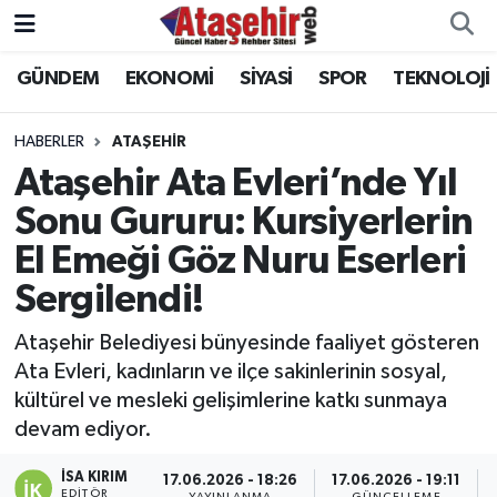
GÜNDEM
EKONOMİ
SİYASİ
SPOR
TEKNOLOJİ
Hava Durumu
Trafik Durumu
HABERLER
ATAŞEHİR
Ataşehir Ata Evleri’nde Yıl
Süper Lig Puan Durumu ve Fikstür
Sonu Gururu: Kursiyerlerin
El Emeği Göz Nuru Eserleri
Tüm Manşetler
Sergilendi!
Son Dakika Haberleri
Ataşehir Belediyesi bünyesinde faaliyet gösteren
Haber Arşivi
Ata Evleri, kadınların ve ilçe sakinlerinin sosyal,
kültürel ve mesleki gelişimlerine katkı sunmaya
devam ediyor.
İSA KIRIM
17.06.2026 - 18:26
17.06.2026 - 19:11
EDITÖR
YAYINLANMA
GÜNCELLEME