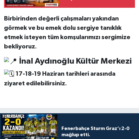
EKREM KÖSE’YE
"HAYIRLI OLSUN"
Birbirinden değerli çalışmaları yakından
ZİYARETİ
görmek ve bu emek dolu sergiye tanıklık
etmek isteyen tüm komşularımızı sergimize
bekliyoruz.
İnal Aydınoğlu Kültür Merkezi
17-18-19 Haziran tarihleri arasında
ziyaret edilebilirsiniz.
Fenerbahçe Sturm Graz’ı 2-0
mağlup etti.