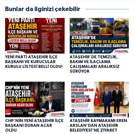
Bunlar da ilginizi çekebilir
YENİ PARTİ ATAŞEHİR İLÇE
ATAŞEHİR’DE TEMİZLİK,
BAŞKANI VE KURUCULAR
BAKIM VE İLAÇLAMA
KURULU LİSTESİ BELLİ OLDU!
ÇALIŞMALARI ARALIKSIZ
SÜRÜYOR
CHP’NİN YENİ ATAŞEHİR İLÇE
ATAŞEHİR KAYMAKAMI EREN
BAŞKANI DURAN ACAR
ARSLAN’DAN ATAŞEHİR
OLDU
BELEDİYESİ’NE ZİYARET