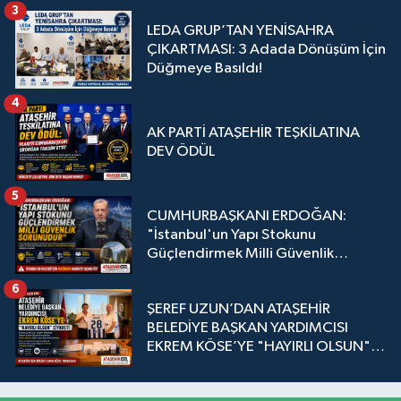
3
LEDA GRUP’TAN YENİSAHRA
ÇIKARTMASI: 3 Adada Dönüşüm İçin
Düğmeye Basıldı!
4
AK PARTİ ATAŞEHİR TEŞKİLATINA
DEV ÖDÜL
5
CUMHURBAŞKANI ERDOĞAN:
"İstanbul'un Yapı Stokunu
Güçlendirmek Milli Güvenlik
Sorunudur"
6
ŞEREF UZUN’DAN ATAŞEHİR
BELEDİYE BAŞKAN YARDIMCISI
EKREM KÖSE’YE "HAYIRLI OLSUN"
ZİYARETİ