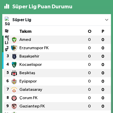
Süper Lig Puan Durumu
Süper Lig
#
Takım
O
P
1
Amed
0
0
2
Erzurumspor FK
0
0
3
Başakşehir
0
0
4
Kocaelispor
0
0
5
Beşiktaş
0
0
6
Eyüpspor
0
0
7
Galatasaray
0
0
8
Çorum FK
0
0
9
Gaziantep FK
0
0