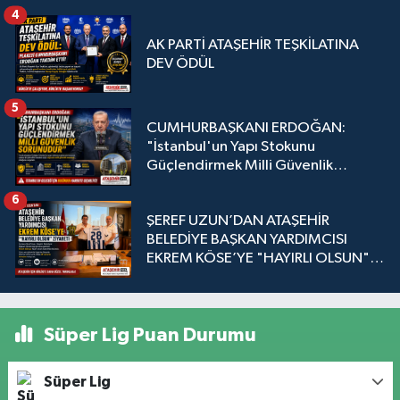
4
AK PARTİ ATAŞEHİR TEŞKİLATINA
DEV ÖDÜL
5
CUMHURBAŞKANI ERDOĞAN:
"İstanbul'un Yapı Stokunu
Güçlendirmek Milli Güvenlik
Sorunudur"
6
ŞEREF UZUN’DAN ATAŞEHİR
BELEDİYE BAŞKAN YARDIMCISI
EKREM KÖSE’YE "HAYIRLI OLSUN"
ZİYARETİ
Süper Lig Puan Durumu
Süper Lig