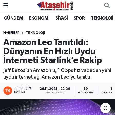
GÜNDEM
EKONOMİ
SİYASİ
SPOR
TEKNOLOJİ
Hava Durumu
Trafik Durumu
HABERLER
TEKNOLOJİ
Amazon Leo Tanıtıldı:
Süper Lig Puan Durumu ve Fikstür
Dünyanın En Hızlı Uydu
İnterneti Starlink’e Rakip
Tüm Manşetler
Jeff Bezos’un Amazon’u, 1 Gbps hız vadeden yeni
Son Dakika Haberleri
uydu internet ağı Amazon Leo’yu tanıttı.
Haber Arşivi
TE BILIŞIM
26.11.2025 - 22:26
19
1 
EDITÖR
YAYINLANMA
GÖSTERIM
OKUNMA 