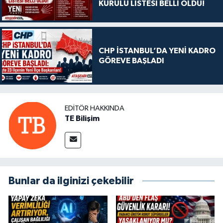
KURULU LİSTESİ BELLİ OLDU!
CHP İSTANBUL’DA YENİ KADRO
GÖREVE BAŞLADI
EDITÖR HAKKINDA
TE Bilişim
Bunlar da ilginizi çekebilir