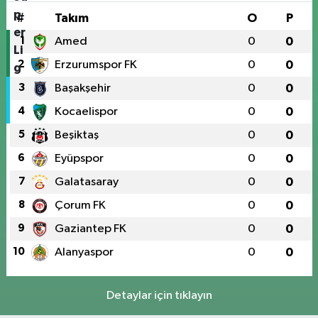
#
Takım
O
P
1
Amed
0
0
2
Erzurumspor FK
0
0
3
Başakşehir
0
0
4
Kocaelispor
0
0
5
Beşiktaş
0
0
6
Eyüpspor
0
0
7
Galatasaray
0
0
8
Çorum FK
0
0
9
Gaziantep FK
0
0
10
Alanyaspor
0
0
Detaylar için tıklayın