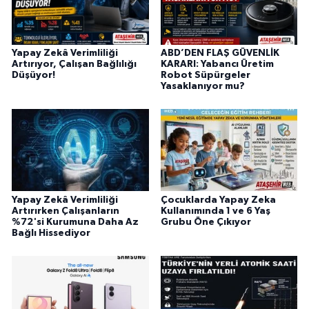
Yapay Zekâ Verimliliği
ABD’DEN FLAŞ GÜVENLİK
Artırıyor, Çalışan Bağlılığı
KARARI: Yabancı Üretim
Düşüyor!
Robot Süpürgeler
Yasaklanıyor mu?
Yapay Zekâ Verimliliği
Çocuklarda Yapay Zeka
Artırırken Çalışanların
Kullanımında 1 ve 6 Yaş
%72'si Kurumuna Daha Az
Grubu Öne Çıkıyor
Bağlı Hissediyor