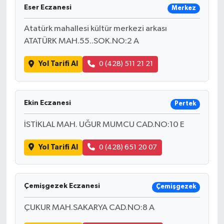
Eser Eczanesi
Merkez
Atatürk mahallesi kültür merkezi arkası
ATATÜRK MAH.55..SOK.NO:2 A
Yol Tarifi Al
0 (428) 511 21 21
Ekin Eczanesi
Pertek
İSTİKLAL MAH. UĞUR MUMCU CAD.NO:10 E
Yol Tarifi Al
0 (428) 651 20 07
Çemişgezek Eczanesi
Çemişgezek
ÇUKUR MAH.SAKARYA CAD.NO:8 A