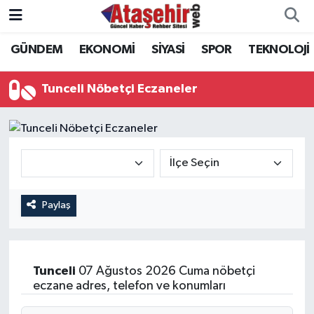
GÜNDEM
EKONOMİ
SİYASİ
SPOR
TEKNOLOJİ
Hava Durumu
Trafik Durumu
Tunceli Nöbetçi Eczaneler
Süper Lig Puan Durumu ve Fikstür
Tüm Manşetler
Son Dakika Haberleri
Paylaş
Haber Arşivi
Tunceli
07 Ağustos 2026 Cuma nöbetçi
eczane adres, telefon ve konumları