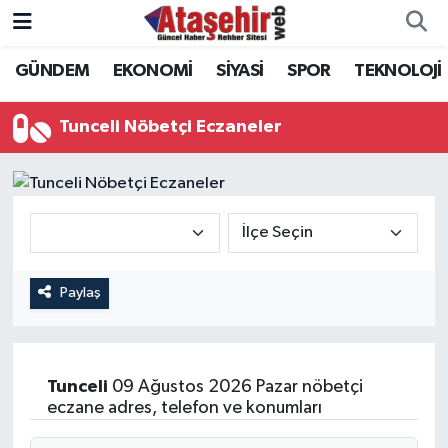
GÜNDEM
EKONOMİ
SİYASİ
SPOR
TEKNOLOJİ
Hava Durumu
Trafik Durumu
Tunceli Nöbetçi Eczaneler
Süper Lig Puan Durumu ve Fikstür
Tüm Manşetler
Son Dakika Haberleri
Paylaş
Haber Arşivi
Tunceli
09 Ağustos 2026 Pazar nöbetçi
eczane adres, telefon ve konumları