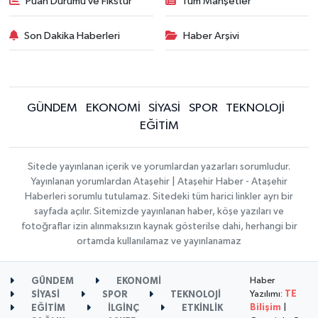
Puan Durumu ve Fikstür
Tüm Manşetler
Son Dakika Haberleri
Haber Arşivi
GÜNDEM
EKONOMİ
SİYASİ
SPOR
TEKNOLOJİ
EĞİTİM
Sitede yayınlanan içerik ve yorumlardan yazarları sorumludur.
Yayınlanan yorumlardan Ataşehir | Ataşehir Haber - Ataşehir
Haberleri sorumlu tutulamaz. Sitedeki tüm harici linkler ayrı bir
sayfada açılır. Sitemizde yayınlanan haber, köşe yazıları ve
fotoğraflar izin alınmaksızın kaynak gösterilse dahi, herhangi bir
ortamda kullanılamaz ve yayınlanamaz
Haber
GÜNDEM
EKONOMİ
Yazılımı:
TE
SİYASİ
SPOR
TEKNOLOJİ
Bilişim
|
EĞİTİM
İLGİNÇ
ETKİNLİK