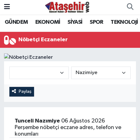
GÜNDEM
EKONOMİ
SİYASİ
SPOR
TEKNOLOJİ
Hava Durumu
Trafik Durumu
Nöbetçi Eczaneler
Süper Lig Puan Durumu ve Fikstür
Tüm Manşetler
Son Dakika Haberleri
Paylaş
Haber Arşivi
Tunceli
Nazımiye
06 Ağustos 2026
Perşembe nöbetçi eczane adres, telefon ve
konumları