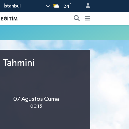
°
İstanbul
24
EĞİTİM
u Tahmini
07 Ağustos Cuma
06:15