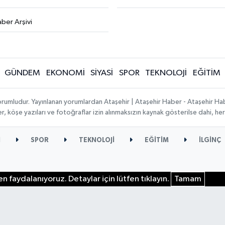
ber Arşivi
GÜNDEM
EKONOMİ
SİYASİ
SPOR
TEKNOLOJİ
EĞİTİM
orumludur. Yayınlanan yorumlardan Ataşehir | Ataşehir Haber - Ataşehir Habe
ber, köşe yazıları ve fotoğraflar izin alınmaksızın kaynak gösterilse dahi, 
İ
SPOR
TEKNOLOJİ
EĞİTİM
İLGİNÇ
n faydalanıyoruz. Detaylar için lütfen tıklayın.
Tamam