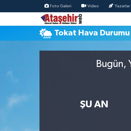
Foto Galeri
Video
Yazarlar
Hava Durumu
Tokat Hava Durumu
Trafik Durumu
Süper Lig Puan Durumu ve Fikstür
Bugün, Y
Tüm Manşetler
Son Dakika Haberleri
Haber Arşivi
ŞU AN