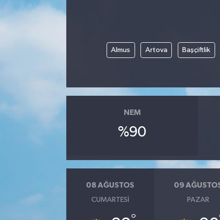
Almus
Artova
Başçiftlik
NEM
%90
08 AĞUSTOS
09 AĞUSTO
CUMARTESI
PAZAR
°