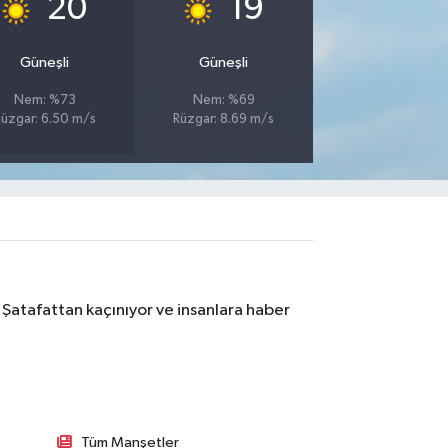
20
19
Güneşli
Güneşli
Nem: %73
Nem: %69
üzgar: 6.50 m/s
Rüzgar: 8.69 m/s
 Şatafattan kaçınıyor ve insanlara haber
Tüm Manşetler