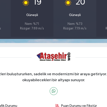
19
20
Güneşli
Güneşli
Nem: %71
Nem: %73
s
Rüzgar: 7.69 m/s
Rüzgar: 7.19 m/s
R
ri buluştururken, sadelik ve modernizmi bir araya getiriyor.
okuyabilecekleri bir altyapı sunuyor.
afik Durumu
Puan Durumu ve Fikstür