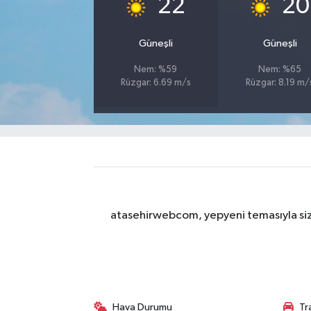
22
20
Güneşli
Güneşli
Nem: %59
Nem: %65
Rüzgar: 6.69 m/s
Rüzgar: 8.19 m/
atasehirwebcom, yepyeni temasıyla sizle
Hava Durumu
Tr