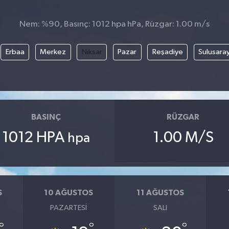
Nem: %90, Basınç: 1012 hpa hPa, Rüzgar: 1.00 m/s
Erbaa
Merkez
Niksar
Pazar
Reşadiye
Sulusara
BASINÇ
RÜZGAR
1012 HPA
1.00 M/S
hpa
S
10 AĞUSTOS
11 AĞUSTOS
PAZARTESI
SALI
°
°
°