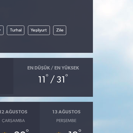
y
Turhal
Yeşilyurt
Zile
EN DÜŞÜK / EN YÜKSEK
°
°
11
/ 31
12 AĞUSTOS
13 AĞUSTOS
ÇARŞAMBA
PERŞEMBE
°
°