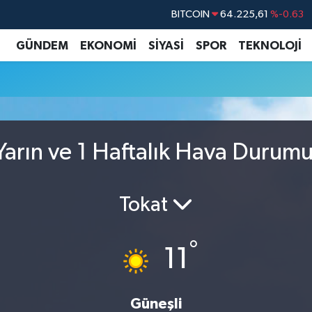
BITCOIN
64.225,61
%-0.63
DOLAR
47,7143
%0.16
GÜNDEM
EKONOMİ
SİYASİ
SPOR
TEKNOLOJİ
EURO
55,0317
%-0.02
STERLİN
64,2463
%0.07
GRAM ALTIN
6574.81
%1.44
BİST100
13.799
%70
arın ve 1 Haftalık Hava Durum
Tokat
°
11
Güneşli