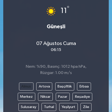
°
11
Güneşli
07 Ağustos Cuma
06:15
Nem: %90, Basınç: 1012 hpa hPa,
Rüzgar: 1.00 m/s
Almus
Artova
Başçiftlik
Erbaa
Merkez
Niksar
Pazar
Reşadiye
Sulusaray
Turhal
Yeşilyurt
Zile