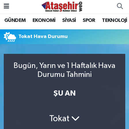
GÜNDEM
EKONOMİ
SİYASİ
SPOR
TEKNOLOJİ
Hava Durumu
Trafik Durumu
Tokat Hava Durumu
Süper Lig Puan Durumu ve Fikstür
Bugün, Yarın ve 1 Haftalık Hava
Tüm Manşetler
Durumu Tahmini
Son Dakika Haberleri
ŞU AN
Haber Arşivi
Tokat