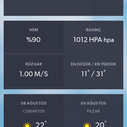
NEM
BASINÇ
%90
1012 HPA
hpa
RÜZGAR
EN DÜŞÜK / EN YÜKSEK
°
°
1.00 M/S
11
/ 31
08 AĞUSTOS
09 AĞUSTOS
CUMARTESI
PAZAR
°
°
22
20