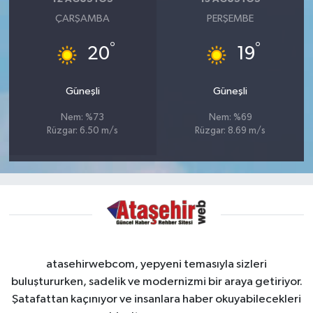
ÇARŞAMBA
PERŞEMBE
°
°
20
19
Güneşli
Güneşli
Nem: %73
Nem: %69
Rüzgar: 6.50 m/s
Rüzgar: 8.69 m/s
atasehirwebcom, yepyeni temasıyla sizleri
buluştururken, sadelik ve modernizmi bir araya getiriyor.
Şatafattan kaçınıyor ve insanlara haber okuyabilecekleri