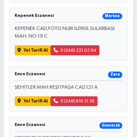
Kepenek Eczanesi
Merkez
KEPENEK CAD,FOTO NURİ İLERİSİ,SULARBAŞI
MAH. NO:19 C
Yol Tarifi Al
0 (346) 221 02 94
Emre Eczanesi
Zara
ŞEHİTLER MAH.REŞİTPAŞA CAD.121 A
Yol Tarifi Al
0 (346) 816 31 38
Emre Eczanesi
Gemerek