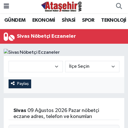
GÜNDEM
EKONOMİ
SİYASİ
SPOR
TEKNOLOJİ
Hava Durumu
Trafik Durumu
Sivas Nöbetçi Eczaneler
Süper Lig Puan Durumu ve Fikstür
Tüm Manşetler
Son Dakika Haberleri
Paylaş
Haber Arşivi
Sivas
09 Ağustos 2026 Pazar nöbetçi
eczane adres, telefon ve konumları