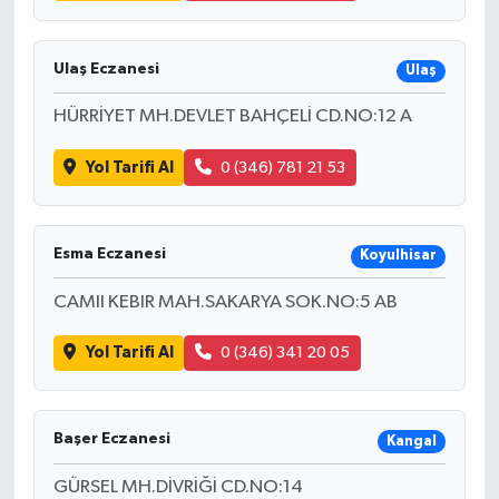
Ulaş Eczanesi
Ulaş
HÜRRİYET MH.DEVLET BAHÇELİ CD.NO:12 A
Yol Tarifi Al
0 (346) 781 21 53
Esma Eczanesi
Koyulhisar
CAMII KEBIR MAH.SAKARYA SOK.NO:5 AB
Yol Tarifi Al
0 (346) 341 20 05
Başer Eczanesi
Kangal
GÜRSEL MH.DİVRİĞİ CD.NO:14