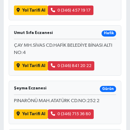
Yol Tarifi Al
0 (346) 457 19 17
Umut Sıfa Eczanesi
Hafik
ÇAY MH.SİVAS CD.HAFİK BELEDİYE BİNASI ALTI
NO:4
Yol Tarifi Al
0 (346) 841 20 22
Şeyma Eczanesi
Gürün
PINARÖNÜ MAH.ATATÜRK CD.NO:252 2
Yol Tarifi Al
0 (346) 715 36 80