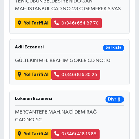
YENIÇUBUK BELDESI YENIDOGAN
MAH.ISTANBUL CAD.NO:23 C GEMEREK SIVAS
Yol Tarifi Al
0 (346) 654 87 70
Adil Eczanesi
Şarkışla
GÜLTEKİN MH.İBRAHİM GÖKER CD.NO:10
Yol Tarifi Al
0 (346) 816 30 25
Lokman Eczanesi
Divriği
MERCANTEPE MAH.NACİ DEMİRAĞ
CAD.NO:52
Yol Tarifi Al
0 (346) 418 13 85