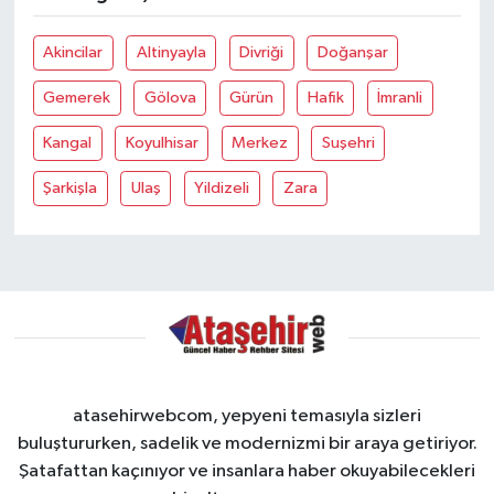
Akincilar
Altinyayla
Divriği
Doğanşar
Gemerek
Gölova
Gürün
Hafik
İmranli
Kangal
Koyulhisar
Merkez
Suşehri
Şarkişla
Ulaş
Yildizeli
Zara
atasehirwebcom, yepyeni temasıyla sizleri
buluştururken, sadelik ve modernizmi bir araya getiriyor.
Şatafattan kaçınıyor ve insanlara haber okuyabilecekleri