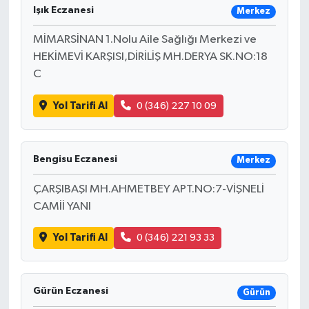
Işık Eczanesi
Merkez
MİMARSİNAN 1.Nolu Aile Sağlığı Merkezi ve
HEKİMEVİ KARŞISI,DİRİLİŞ MH.DERYA SK.NO:18
C
Yol Tarifi Al
0 (346) 227 10 09
Bengisu Eczanesi
Merkez
ÇARŞIBAŞI MH.AHMETBEY APT.NO:7-VİŞNELİ
CAMİİ YANI
Yol Tarifi Al
0 (346) 221 93 33
Gürün Eczanesi
Gürün