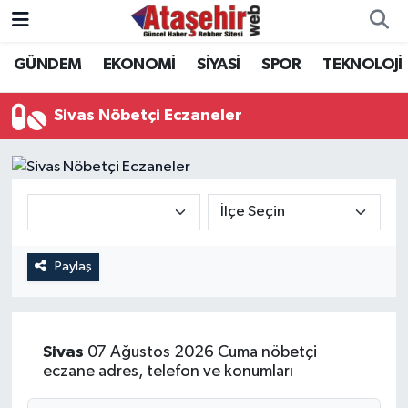
GÜNDEM
EKONOMİ
SİYASİ
SPOR
TEKNOLOJİ
Hava Durumu
Trafik Durumu
Sivas Nöbetçi Eczaneler
Süper Lig Puan Durumu ve Fikstür
Tüm Manşetler
Son Dakika Haberleri
Paylaş
Haber Arşivi
Sivas
07 Ağustos 2026 Cuma nöbetçi
eczane adres, telefon ve konumları