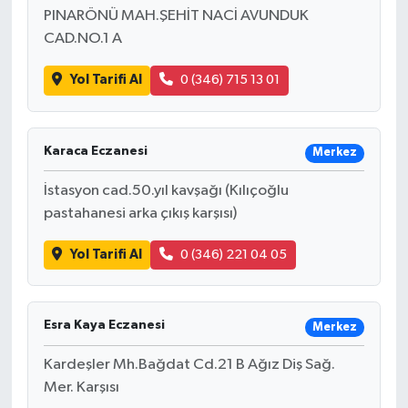
PINARÖNÜ MAH.ŞEHİT NACİ AVUNDUK
CAD.NO.1 A
Yol Tarifi Al
0 (346) 715 13 01
Karaca Eczanesi
Merkez
İstasyon cad.50.yıl kavşağı (Kılıçoğlu
pastahanesi arka çıkış karşısı)
Yol Tarifi Al
0 (346) 221 04 05
Esra Kaya Eczanesi
Merkez
Kardeşler Mh.Bağdat Cd.21 B Ağız Diş Sağ.
Mer. Karşısı