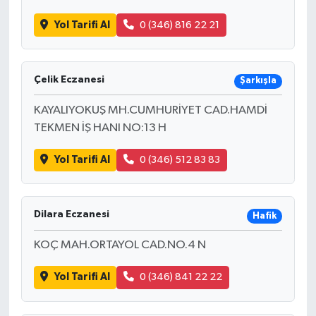
Yol Tarifi Al
0 (346) 816 22 21
Çelik Eczanesi
Şarkışla
KAYALIYOKUŞ MH.CUMHURİYET CAD.HAMDİ
TEKMEN İŞ HANI NO:13 H
Yol Tarifi Al
0 (346) 512 83 83
Dilara Eczanesi
Hafik
KOÇ MAH.ORTAYOL CAD.NO.4 N
Yol Tarifi Al
0 (346) 841 22 22