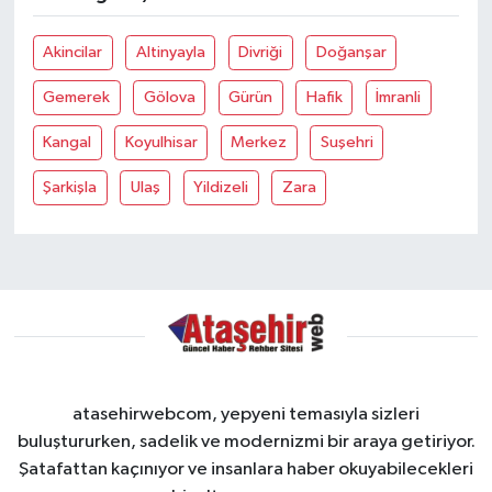
Akincilar
Altinyayla
Divriği
Doğanşar
Gemerek
Gölova
Gürün
Hafik
İmranli
Kangal
Koyulhisar
Merkez
Suşehri
Şarkişla
Ulaş
Yildizeli
Zara
atasehirwebcom, yepyeni temasıyla sizleri
buluştururken, sadelik ve modernizmi bir araya getiriyor.
Şatafattan kaçınıyor ve insanlara haber okuyabilecekleri