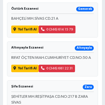
Öztürk Eczanesi
Gemerek
BAHÇELİ MH.SİVAS CD.21 A
Yol Tarifi Al
0 (346) 614 15 79
Altınyayla Eczanesi
Altınyayla
RIFAT ÖÇTEN MAH.CUMHURİYET CD.NO:50 A
Yol Tarifi Al
0 (346) 681 22 31
Şifa Eczanesi
Zara
ŞEHİTLER MH.REŞİTPAŞA CD.NO:217 B ZARA
SİVAS