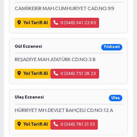
CAMİİKEBİR MAH.CUMHURİYET CAD.NO.99
Yol Tarifi Al
0 (346) 341 22 65
Gül Eczanesi
Yıldızeli
REŞADİYE MAH.ATATÜRK CD.NO:3 B
Yol Tarifi Al
0 (346) 751 28 25
Ulaş Eczanesi
Ulaş
HÜRRİYET MH.DEVLET BAHÇELİ CD.NO:12 A
Yol Tarifi Al
0 (346) 781 21 53