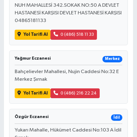
NUH MAHALLESİ 342.SOKAK NO:50 A DEVLET
HASTANESİ KARŞISI DEVLET HASTANESİ KARŞISI
04865181133
Yol Tarifi Al
0 (486) 518 11 33
Yağmur Eczanesi
Merkez
Bahçelievler Mahallesi, Nujin Caddesi No:32 E
Merkez Şırnak
Yol Tarifi Al
0 (486) 216 22 24
Özgür Eczanesi
İdil
Yukarı Mahalle, Hükümet Caddesi No:103 A İdil