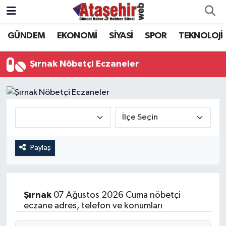
GÜNDEM
EKONOMİ
SİYASİ
SPOR
TEKNOLOJİ
Hava Durumu
Trafik Durumu
Şırnak Nöbetçi Eczaneler
Süper Lig Puan Durumu ve Fikstür
Tüm Manşetler
Son Dakika Haberleri
Paylaş
Haber Arşivi
Şırnak
07 Ağustos 2026 Cuma nöbetçi
eczane adres, telefon ve konumları