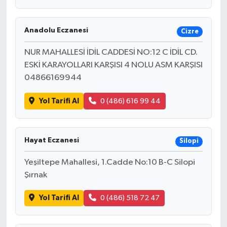
Anadolu Eczanesi
Cizre
NUR MAHALLESİ İDİL CADDESİ NO:12 C İDİL CD.
ESKİ KARAYOLLARI KARŞISI 4 NOLU ASM KARŞISI
04866169944
Yol Tarifi Al
0 (486) 616 99 44
Hayat Eczanesi
Silopi
Yeşiltepe Mahallesi, 1.Cadde No:10 B-C Silopi
Şırnak
Yol Tarifi Al
0 (486) 518 72 47