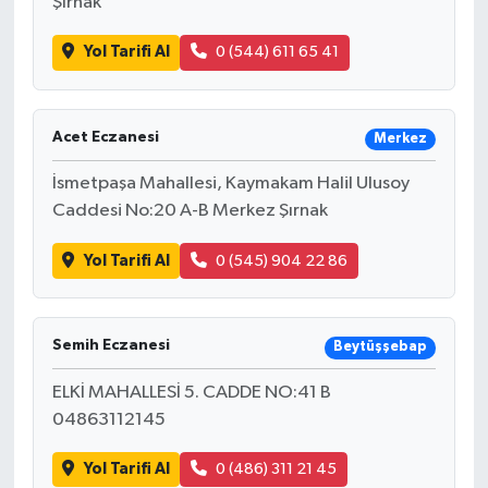
Şırnak
Yol Tarifi Al
0 (544) 611 65 41
Acet Eczanesi
Merkez
İsmetpaşa Mahallesi, Kaymakam Halil Ulusoy
Caddesi No:20 A-B Merkez Şırnak
Yol Tarifi Al
0 (545) 904 22 86
Semih Eczanesi
Beytüşşebap
ELKİ MAHALLESİ 5. CADDE NO:41 B
04863112145
Yol Tarifi Al
0 (486) 311 21 45