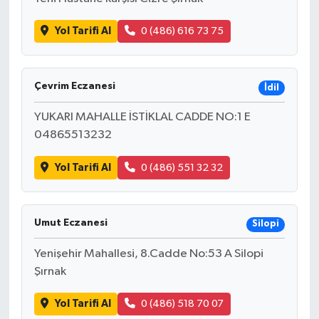
Yol Tarifi Al
0 (486) 616 73 75
Çevrim Eczanesi
İdil
YUKARI MAHALLE İSTİKLAL CADDE NO:1 E
04865513232
Yol Tarifi Al
0 (486) 551 32 32
Umut Eczanesi
Silopi
Yenişehir Mahallesi, 8.Cadde No:53 A Silopi
Şırnak
Yol Tarifi Al
0 (486) 518 70 07