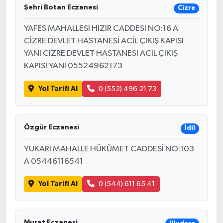
Şehri Botan Eczanesi
Cizre
YAFES MAHALLESİ HIZIR CADDESİ NO:16 A
CİZRE DEVLET HASTANESİ ACİL ÇIKIŞ KAPISI
YANI CİZRE DEVLET HASTANESİ ACİL ÇIKIŞ
KAPISI YANI 05524962173
Yol Tarifi Al
0 (552) 496 21 73
Özgür Eczanesi
İdil
YUKARI MAHALLE HÜKÜMET CADDESİ NO:103
A 05446116541
Yol Tarifi Al
0 (544) 611 65 41
Murat Eczanesi