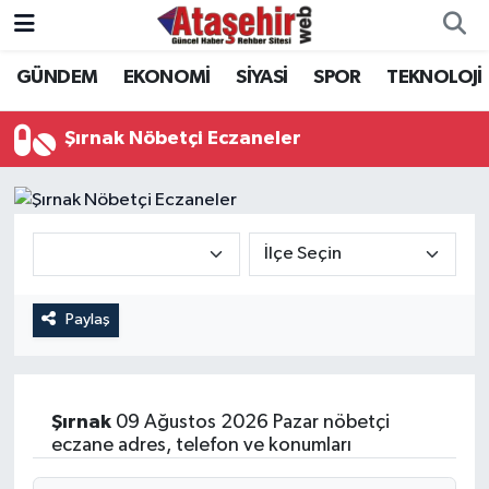
GÜNDEM
EKONOMİ
SİYASİ
SPOR
TEKNOLOJİ
Hava Durumu
Trafik Durumu
Şırnak Nöbetçi Eczaneler
Süper Lig Puan Durumu ve Fikstür
Tüm Manşetler
Son Dakika Haberleri
Paylaş
Haber Arşivi
Şırnak
09 Ağustos 2026 Pazar nöbetçi
eczane adres, telefon ve konumları