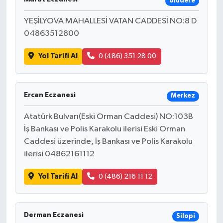
Uludere
YEŞİLYOVA MAHALLESİ VATAN CADDESİ NO:8 D
04863512800
Yol Tarifi Al
0 (486) 351 28 00
Ercan Eczanesi
Merkez
Atatürk Bulvarı(Eski Orman Caddesi) NO:103B
İş Bankası ve Polis Karakolu ilerisi Eski Orman
Caddesi üzerinde, İş Bankası ve Polis Karakolu
ilerisi 04862161112
Yol Tarifi Al
0 (486) 216 11 12
Derman Eczanesi
Silopi