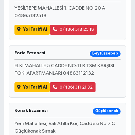
YEŞİLTEPE MAHALLESİ 1. CADDE NO:20 A
04865182518
Yol Tarifi Al
0 (486) 518 25 18
Foria Eczanesi
Beytüşşebap
ELKİ MAHALLE 5 CADDE NO:11 B TSM KARŞISI
TOKİ APARTMANLARI 04863112132
Yol Tarifi Al
0 (486) 311 21 32
Konak Eczanesi
Güçlükonak
Yeni Mahallesi, Vali Atilla Koç Caddesi No:7 C
Güçlükonak Şırnak