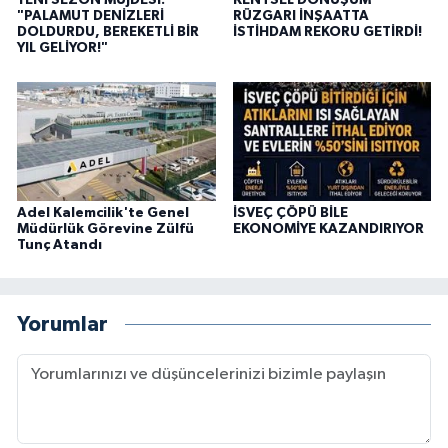
YENİ SEZON MÜJDESİ:
KENTSEL DÖNÜŞÜM
"PALAMUT DENİZLERİ
RÜZGARI İNŞAATTA
DOLDURDU, BEREKETLİ BİR
İSTİHDAM REKORU GETİRDİ!
YIL GELİYOR!"
Adel Kalemcilik'te Genel
İSVEÇ ÇÖPÜ BİLE
Müdürlük Görevine Zülfü
EKONOMİYE KAZANDIRIYOR
Tunç Atandı
Yorumlar