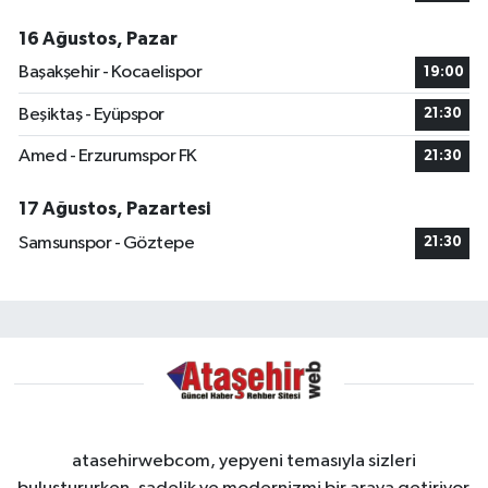
16 Ağustos, Pazar
Başakşehir - Kocaelispor
19:00
Beşiktaş - Eyüpspor
21:30
Amed - Erzurumspor FK
21:30
17 Ağustos, Pazartesi
Samsunspor - Göztepe
21:30
atasehirwebcom, yepyeni temasıyla sizleri