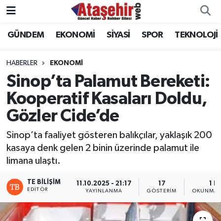
GÜNDEM
EKONOMİ
SİYASİ
SPOR
TEKNOLOJİ
Hava Durumu
Trafik Durumu
HABERLER
EKONOMİ
Sinop’ta Palamut Bereketi:
Süper Lig Puan Durumu ve Fikstür
Kooperatif Kasaları Doldu,
Gözler Cide’de
Tüm Manşetler
Sinop’ta faaliyet gösteren balıkçılar, yaklaşık 200
Son Dakika Haberleri
kasaya denk gelen 2 binin üzerinde palamut ile
limana ulaştı.
Haber Arşivi
TE BILIŞIM
11.10.2025 - 21:17
17
1 D
EDITÖR
YAYINLANMA
GÖSTERIM
OKUNMA 