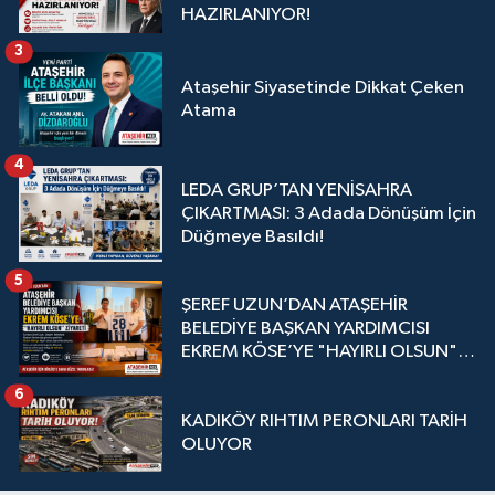
HAZIRLANIYOR!
3
Ataşehir Siyasetinde Dikkat Çeken
Atama
4
LEDA GRUP’TAN YENİSAHRA
ÇIKARTMASI: 3 Adada Dönüşüm İçin
Düğmeye Basıldı!
5
ŞEREF UZUN’DAN ATAŞEHİR
BELEDİYE BAŞKAN YARDIMCISI
EKREM KÖSE’YE "HAYIRLI OLSUN"
ZİYARETİ
6
KADIKÖY RIHTIM PERONLARI TARİH
OLUYOR