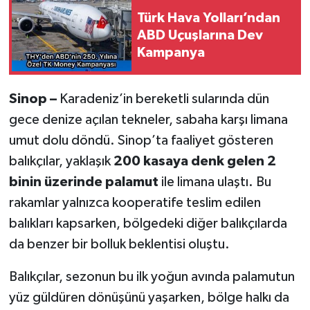
Türk Hava Yolları’ndan
ABD Uçuşlarına Dev
Kampanya
Sinop –
Karadeniz’in bereketli sularında dün
gece denize açılan tekneler, sabaha karşı limana
umut dolu döndü. Sinop’ta faaliyet gösteren
balıkçılar, yaklaşık
200 kasaya denk gelen 2
binin üzerinde palamut
ile limana ulaştı. Bu
rakamlar yalnızca kooperatife teslim edilen
balıkları kapsarken, bölgedeki diğer balıkçılarda
da benzer bir bolluk beklentisi oluştu.
Balıkçılar, sezonun bu ilk yoğun avında palamutun
yüz güldüren dönüşünü yaşarken, bölge halkı da