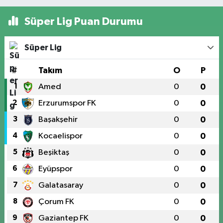
Süper Lig Puan Durumu
Süper Lig
#
Takım
O
P
1
Amed
0
0
2
Erzurumspor FK
0
0
3
Başakşehir
0
0
4
Kocaelispor
0
0
5
Beşiktaş
0
0
6
Eyüpspor
0
0
7
Galatasaray
0
0
8
Çorum FK
0
0
9
Gaziantep FK
0
0