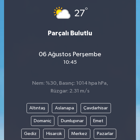
°
27
Parçalı Bulutlu
06 Ağustos Perşembe
10:45
Nem: %30, Basınç: 1014 hpa hPa,
Rüzgar: 2.31 m/s
Altıntaş
Aslanapa
Çavdarhisar
Domaniç
Dumlupınar
Emet
Gediz
Hisarcık
Merkez
Pazarlar