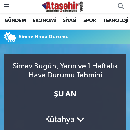
GÜNDEM
EKONOMİ
SİYASİ
SPOR
TEKNOLOJİ
Hava Durumu
Trafik Durumu
Simav Hava Durumu
Süper Lig Puan Durumu ve Fikstür
Simav Bugün, Yarın ve 1 Haftalık
Tüm Manşetler
Hava Durumu Tahmini
Son Dakika Haberleri
ŞU AN
Haber Arşivi
Kütahya