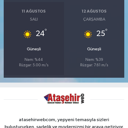
11 AĞUSTOS
12 AĞUSTOS
SALI
ÇARŞAMBA
°
°
24
25
Güneşli
Güneşli
Nem: %44
Nem: %39
Rüzgar: 5.00 m/s
Rüzgar: 7.61 m/s
atasehirwebcom, yepyeni temasıyla sizleri
buluştururken, sadelik ve modernizmi bir araya getiriyor.