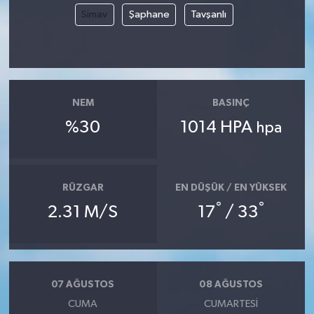
Simav
Şaphane
Tavşanlı
NEM
BASINÇ
%30
1014 HPA
hpa
RÜZGAR
EN DÜŞÜK / EN YÜKSEK
°
°
2.31 M/S
17
/ 33
07 AĞUSTOS
08 AĞUSTOS
CUMA
CUMARTESI