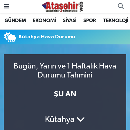
GÜNDEM
EKONOMİ
SİYASİ
SPOR
TEKNOLOJİ
Hava Durumu
Trafik Durumu
Kütahya Hava Durumu
Süper Lig Puan Durumu ve Fikstür
Bugün, Yarın ve 1 Haftalık Hava
Tüm Manşetler
Durumu Tahmini
Son Dakika Haberleri
ŞU AN
Haber Arşivi
Kütahya