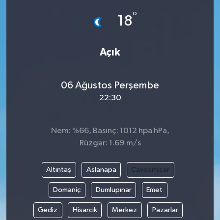
°
18
Açık
06 Ağustos Perşembe
22:30
Nem: %66, Basınç: 1012 hpa hPa,
Rüzgar: 1.69 m/s
Altıntaş
Aslanapa
Çavdarhisar
Domaniç
Dumlupınar
Emet
Gediz
Hisarcık
Merkez
Pazarlar