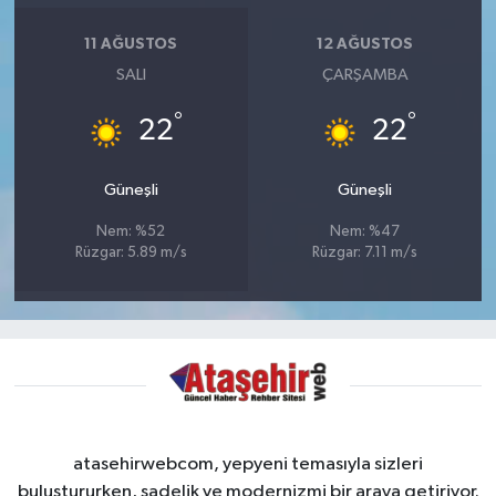
11 AĞUSTOS
12 AĞUSTOS
SALI
ÇARŞAMBA
°
°
22
22
Güneşli
Güneşli
Nem: %52
Nem: %47
Rüzgar: 5.89 m/s
Rüzgar: 7.11 m/s
atasehirwebcom, yepyeni temasıyla sizleri
buluştururken, sadelik ve modernizmi bir araya getiriyor.