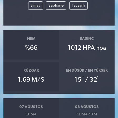
Simav
Şaphane
Tavşanlı
NEM
BASINÇ
%66
1012 HPA
hpa
RÜZGAR
EN DÜŞÜK / EN YÜKSEK
°
°
1.69 M/S
15
/ 32
07 AĞUSTOS
08 AĞUSTOS
CUMA
CUMARTESI