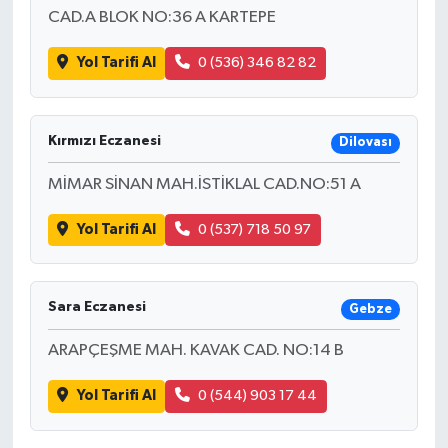
CAD.A BLOK NO:36 A KARTEPE
Yol Tarifi Al
0 (536) 346 82 82
Kırmızı Eczanesi
Dilovası
MİMAR SİNAN MAH.İSTİKLAL CAD.NO:51 A
Yol Tarifi Al
0 (537) 718 50 97
Sara Eczanesi
Gebze
ARAPÇEŞME MAH. KAVAK CAD. NO:14 B
Yol Tarifi Al
0 (544) 903 17 44