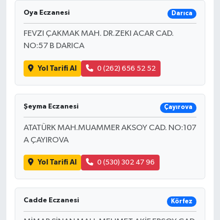
Oya Eczanesi
Darıca
FEVZI ÇAKMAK MAH. DR.ZEKI ACAR CAD.
NO:57 B DARICA
Yol Tarifi Al
0 (262) 656 52 52
Şeyma Eczanesi
Çayırova
ATATÜRK MAH.MUAMMER AKSOY CAD. NO:107
A ÇAYIROVA
Yol Tarifi Al
0 (530) 302 47 96
Cadde Eczanesi
Körfez