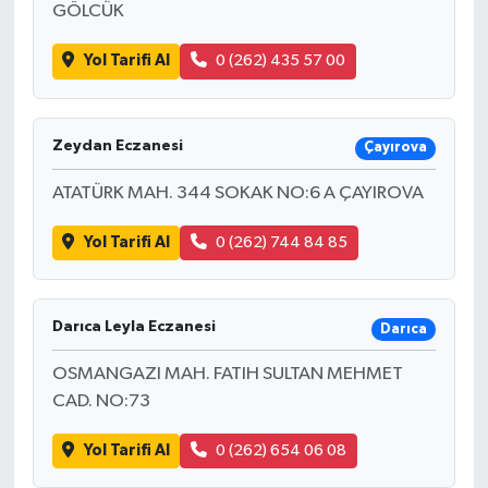
GÖLCÜK
Yol Tarifi Al
0 (262) 435 57 00
Zeydan Eczanesi
Çayırova
ATATÜRK MAH. 344 SOKAK NO:6 A ÇAYIROVA
Yol Tarifi Al
0 (262) 744 84 85
Darıca Leyla Eczanesi
Darıca
OSMANGAZI MAH. FATIH SULTAN MEHMET
CAD. NO:73
Yol Tarifi Al
0 (262) 654 06 08