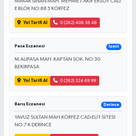
MİMAR SİNAN MAH. MEHMET AKİF ERSOY CAD.
E BLOK NO:88 5 KÖRFEZ
Yol Tarifi Al
0 (262) 408 58 48
Pasa Eczanesi
İzmit
M.ALIPASA MAH. KAPTAN SOK. NO:30
BEKIRPASA
Yol Tarifi Al
0 (262) 324 69 99
Barış Eczanesi
Derince
YAVUZ SULTAN MAH.KÖRFEZ CAD.ELİT SİTESİ
NO:7 K DERİNCE