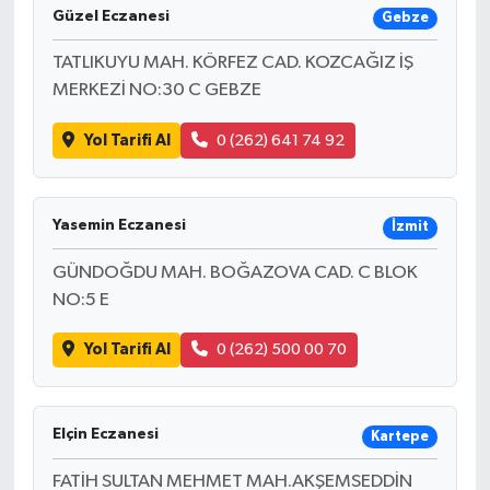
Güzel Eczanesi
Gebze
TATLIKUYU MAH. KÖRFEZ CAD. KOZCAĞIZ İŞ
MERKEZİ NO:30 C GEBZE
Yol Tarifi Al
0 (262) 641 74 92
Yasemin Eczanesi
İzmit
GÜNDOĞDU MAH. BOĞAZOVA CAD. C BLOK
NO:5 E
Yol Tarifi Al
0 (262) 500 00 70
Elçin Eczanesi
Kartepe
FATİH SULTAN MEHMET MAH.AKŞEMSEDDİN