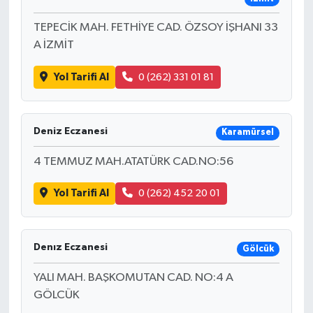
TEPECİK MAH. FETHİYE CAD. ÖZSOY İŞHANI 33
A İZMİT
Yol Tarifi Al
0 (262) 331 01 81
Deniz Eczanesi
Karamürsel
4 TEMMUZ MAH.ATATÜRK CAD.NO:56
Yol Tarifi Al
0 (262) 452 20 01
Denız Eczanesi
Gölcük
YALI MAH. BAŞKOMUTAN CAD. NO:4 A
GÖLCÜK