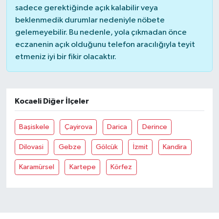
sadece gerektiğinde açık kalabilir veya
beklenmedik durumlar nedeniyle nöbete
gelemeyebilir. Bu nedenle, yola çıkmadan önce
eczanenin açık olduğunu telefon aracılığıyla teyit
etmeniz iyi bir fikir olacaktır.
Kocaeli Diğer İlçeler
Başiskele
Çayirova
Darica
Derince
Dilovasi
Gebze
Gölcük
İzmit
Kandira
Karamürsel
Kartepe
Körfez