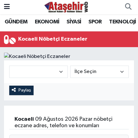
GÜNDEM
EKONOMİ
SİYASİ
SPOR
TEKNOLOJİ
Hava Durumu
Trafik Durumu
Kocaeli Nöbetçi Eczaneler
Süper Lig Puan Durumu ve Fikstür
Tüm Manşetler
Son Dakika Haberleri
Paylaş
Haber Arşivi
Kocaeli
09 Ağustos 2026 Pazar nöbetçi
eczane adres, telefon ve konumları