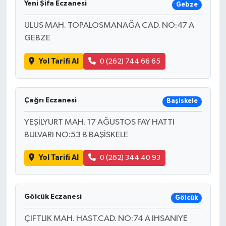
Yeni Şifa Eczanesi
Gebze
ULUS MAH. TOPALOSMANAĞA CAD. NO:47 A
GEBZE
Yol Tarifi Al
0 (262) 744 66 65
Çağrı Eczanesi
Başiskele
YEŞİLYURT MAH. 17 AĞUSTOS FAY HATTI
BULVARI NO:53 B BAŞİSKELE
Yol Tarifi Al
0 (262) 344 40 93
Gölcük Eczanesi
Gölcük
ÇIFTLIK MAH. HAST.CAD. NO:74 A IHSANIYE