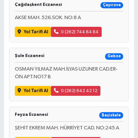
Çağdaşkent Eczanesi
Çayırova
AKSE MAH. 526.SOK. NO:8 A
Yol Tarifi Al
0 (262) 744 84 84
Şule Eczanesi
Gebze
OSMAN YILMAZ MAH.İLYAS UZUNER CAD.ER-
ÖN APT.NO17 B
Yol Tarifi Al
0 (262) 642 42 12
Feyza Eczanesi
Başiskele
ŞEHİT EKREM MAH. HÜRRİYET CAD. NO:245 A