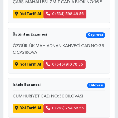
ÇARŞI MAHALLESİ İZMİT CAD. A BLOK NO:16 E
Yol Tarifi Al
0 (534) 598 49 56
Üstüntaş Eczanesi
Çayırova
ÖZGÜRLÜK MAH.ADNAN KAHVECİ CAD.NO:36
C ÇAYIROVA
Yol Tarifi Al
0 (545) 910 78 55
İskele Eczanesi
Dilovası
CUMHURIYET CAD. NO:30 DILOVASI
Yol Tarifi Al
0 (262) 754 58 55