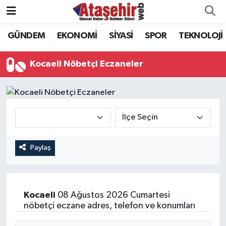
GÜNDEM
EKONOMİ
SİYASİ
SPOR
TEKNOLOJİ
Hava Durumu
Trafik Durumu
Kocaeli Nöbetçi Eczaneler
Süper Lig Puan Durumu ve Fikstür
Tüm Manşetler
Son Dakika Haberleri
Paylaş
Haber Arşivi
Kocaeli
08 Ağustos 2026 Cumartesi
nöbetçi eczane adres, telefon ve konumları