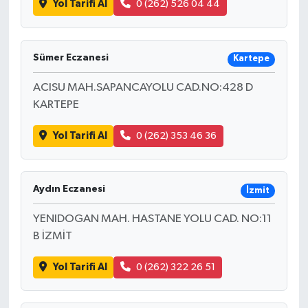
Yol Tarifi Al
0 (262) 526 04 44
Sümer Eczanesi
Kartepe
ACISU MAH.SAPANCAYOLU CAD.NO:428 D
KARTEPE
Yol Tarifi Al
0 (262) 353 46 36
Aydın Eczanesi
İzmit
YENIDOGAN MAH. HASTANE YOLU CAD. NO:11
B İZMİT
Yol Tarifi Al
0 (262) 322 26 51