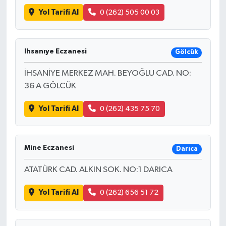
Yol Tarifi Al
0 (262) 505 00 03
Ihsanıye Eczanesi
Gölcük
İHSANİYE MERKEZ MAH. BEYOĞLU CAD. NO:
36 A GÖLCÜK
Yol Tarifi Al
0 (262) 435 75 70
Mine Eczanesi
Darıca
ATATÜRK CAD. ALKIN SOK. NO:1 DARICA
Yol Tarifi Al
0 (262) 656 51 72