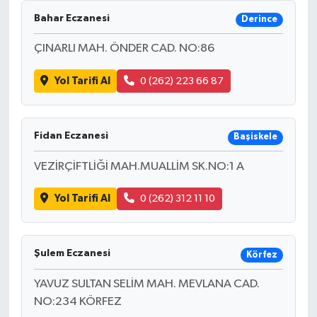
Bahar Eczanesi
Derince
ÇINARLI MAH. ÖNDER CAD. NO:86
Yol Tarifi Al
0 (262) 223 66 87
Fidan Eczanesi
Başiskele
VEZİRÇİFTLİĞİ MAH.MUALLİM SK.NO:1 A
Yol Tarifi Al
0 (262) 312 11 10
Şulem Eczanesi
Körfez
YAVUZ SULTAN SELİM MAH. MEVLANA CAD.
NO:234 KÖRFEZ