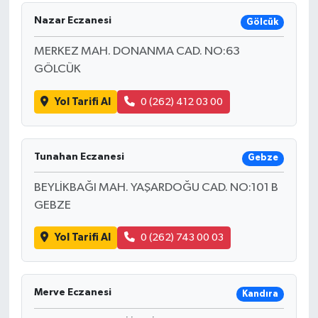
Nazar Eczanesi
Gölcük
MERKEZ MAH. DONANMA CAD. NO:63
GÖLCÜK
Yol Tarifi Al
0 (262) 412 03 00
Tunahan Eczanesi
Gebze
BEYLİKBAĞI MAH. YAŞARDOĞU CAD. NO:101 B
GEBZE
Yol Tarifi Al
0 (262) 743 00 03
Merve Eczanesi
Kandıra