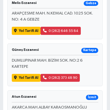
Melis Eczanesi
Gebze
ARAPÇESME MAH. N.KEMAL CAD. 1025 SOK.
NO: 4 A GEBZE
Yol Tarifi Al
0 (262) 646 55 84
Güneş Eczanesi
Kartepe
DUMLUPINAR MAH. BİZİM SOK. NO:2 6
KARTEPE
Yol Tarifi Al
0 (262) 373 48 90
Atun Eczanesi
İzmit
AKARCA MAH.ALBAY KARAOSMANOĞLU