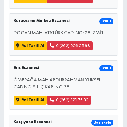
Kuruçesme Merkez Eczanesi
İzmit
DOGAN MAH. ATATÜRK CAD. NO: 28 İZMİT
Yol Tarifi Al
0 (262) 226 25 98
Erıs Eczanesi
İzmit
ÖMERAĞA MAH.ABDURRAHMAN YÜKSEL
CAD.NO:9 1 İÇ KAPI NO:38
Yol Tarifi Al
0 (262) 321 76 32
Karşıyaka Eczanesi
Başiskele