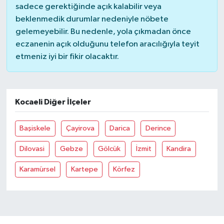
sadece gerektiğinde açık kalabilir veya
beklenmedik durumlar nedeniyle nöbete
gelemeyebilir. Bu nedenle, yola çıkmadan önce
eczanenin açık olduğunu telefon aracılığıyla teyit
etmeniz iyi bir fikir olacaktır.
Kocaeli Diğer İlçeler
Başiskele
Çayirova
Darica
Derince
Dilovasi
Gebze
Gölcük
İzmit
Kandira
Karamürsel
Kartepe
Körfez