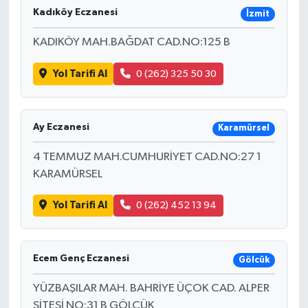
Kadıköy Eczanesi
İzmit
KADIKÖY MAH.BAĞDAT CAD.NO:125 B
Yol Tarifi Al
0 (262) 325 50 30
Ay Eczanesi
Karamürsel
4 TEMMUZ MAH.CUMHURİYET CAD.NO:27 1
KARAMÜRSEL
Yol Tarifi Al
0 (262) 452 13 94
Ecem Genç Eczanesi
Gölcük
YÜZBAŞILAR MAH. BAHRİYE ÜÇOK CAD. ALPER
SİTESİ NO:31 B GÖLCÜK