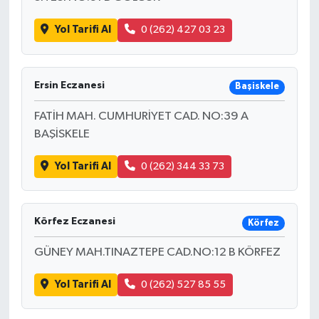
Yol Tarifi Al
0 (262) 427 03 23
Ersin Eczanesi
Başiskele
FATİH MAH. CUMHURİYET CAD. NO:39 A
BAŞİSKELE
Yol Tarifi Al
0 (262) 344 33 73
Körfez Eczanesi
Körfez
GÜNEY MAH.TINAZTEPE CAD.NO:12 B KÖRFEZ
Yol Tarifi Al
0 (262) 527 85 55