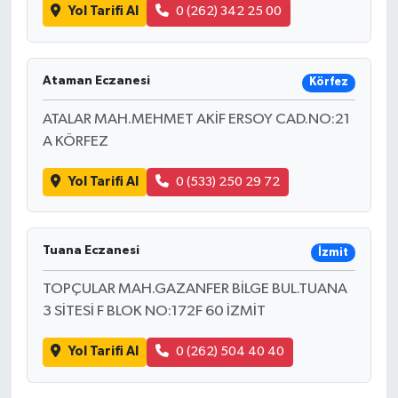
Yol Tarifi Al
0 (262) 342 25 00
Ataman Eczanesi
Körfez
ATALAR MAH.MEHMET AKİF ERSOY CAD.NO:21
A KÖRFEZ
Yol Tarifi Al
0 (533) 250 29 72
Tuana Eczanesi
İzmit
TOPÇULAR MAH.GAZANFER BİLGE BUL.TUANA
3 SİTESİ F BLOK NO:172F 60 İZMİT
Yol Tarifi Al
0 (262) 504 40 40