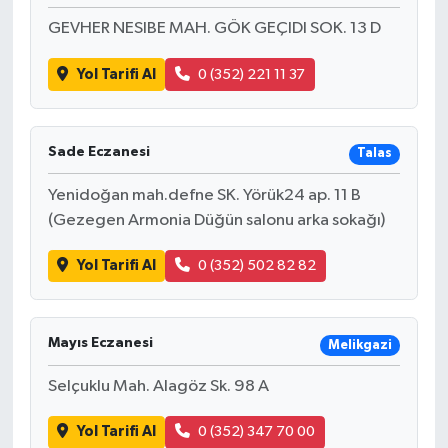
GEVHER NESIBE MAH. GÖK GEÇIDI SOK. 13 D
Yol Tarifi Al
0 (352) 221 11 37
Sade Eczanesi
Talas
Yenidoğan mah.defne SK. Yörük24 ap. 11 B
(Gezegen Armonia Düğün salonu arka sokağı)
Yol Tarifi Al
0 (352) 502 82 82
Mayıs Eczanesi
Melikgazi
Selçuklu Mah. Alagöz Sk. 98 A
Yol Tarifi Al
0 (352) 347 70 00