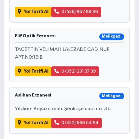
Yol Tarifi Al
0 (536) 967 89 86
Elif Optik Eczanesi
Melikgazi
TACETTIN VELI MAH.LALEZADE CAD. NUR
APT.N0:19 B
Yol Tarifi Al
0 (352) 231 37 39
Aslıhan Eczanesi
Melikgazi
Yıldırım Beyazıt mah. Şenköşe cad. no13 c
Yol Tarifi Al
0 (352) 666 04 94