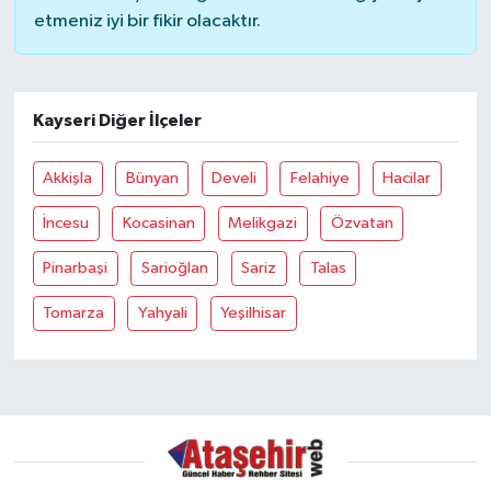
etmeniz iyi bir fikir olacaktır.
Kayseri Diğer İlçeler
Akkişla
Bünyan
Develi
Felahiye
Hacilar
İncesu
Kocasinan
Melikgazi
Özvatan
Pinarbaşi
Sarioğlan
Sariz
Talas
Tomarza
Yahyali
Yeşilhisar