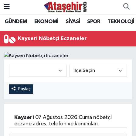
GÜNDEM
EKONOMİ
SİYASİ
SPOR
TEKNOLOJİ
Hava Durumu
Trafik Durumu
Kayseri Nöbetçi Eczaneler
Süper Lig Puan Durumu ve Fikstür
Tüm Manşetler
Son Dakika Haberleri
Paylaş
Haber Arşivi
Kayseri
07 Ağustos 2026 Cuma nöbetçi
eczane adres, telefon ve konumları