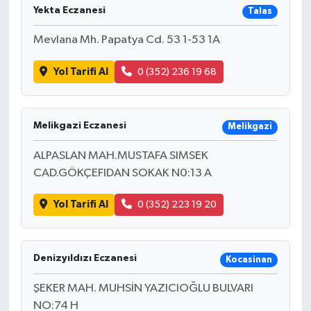
Yekta Eczanesi
Talas
Mevlana Mh. Papatya Cd. 53 1-53 1A
Yol Tarifi Al
0 (352) 236 19 68
Melikgazi Eczanesi
Melikgazi
ALPASLAN MAH.MUSTAFA SIMSEK
CAD.GÖKÇEFIDAN SOKAK N0:13 A
Yol Tarifi Al
0 (352) 223 19 20
Denizyıldızı Eczanesi
Kocasinan
ŞEKER MAH. MUHSİN YAZICIOĞLU BULVARI
NO:74 H