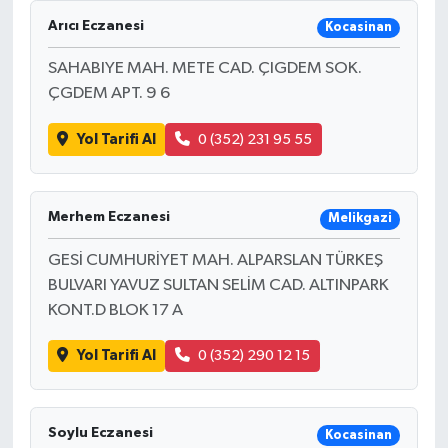
Arıcı Eczanesi
Kocasinan
SAHABIYE MAH. METE CAD. ÇIGDEM SOK.
ÇGDEM APT. 9 6
Yol Tarifi Al
0 (352) 231 95 55
Merhem Eczanesi
Melikgazi
GESİ CUMHURİYET MAH. ALPARSLAN TÜRKEŞ
BULVARI YAVUZ SULTAN SELİM CAD. ALTINPARK
KONT.D BLOK 17 A
Yol Tarifi Al
0 (352) 290 12 15
Soylu Eczanesi
Kocasinan