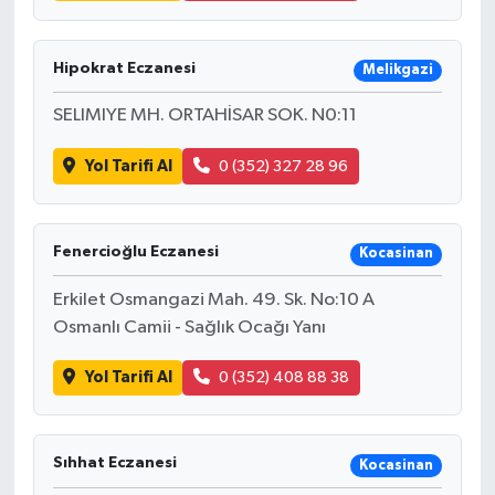
Hipokrat Eczanesi
Melikgazi
SELIMIYE MH. ORTAHİSAR SOK. N0:11
Yol Tarifi Al
0 (352) 327 28 96
Fenercioğlu Eczanesi
Kocasinan
Erkilet Osmangazi Mah. 49. Sk. No:10 A
Osmanlı Camii - Sağlık Ocağı Yanı
Yol Tarifi Al
0 (352) 408 88 38
Sıhhat Eczanesi
Kocasinan