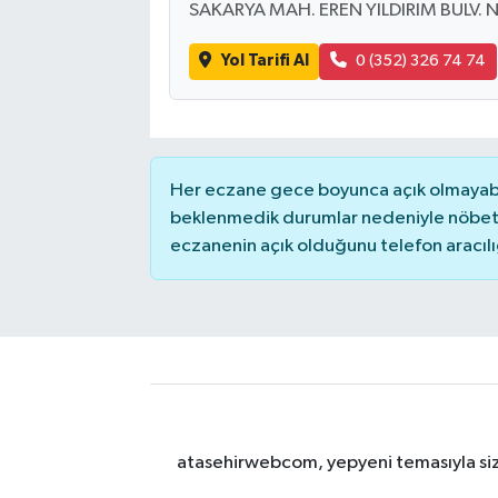
SAKARYA MAH. EREN YILDIRIM BULV. N
Yol Tarifi Al
0 (352) 326 74 74
Her eczane gece boyunca açık olmayabili
beklenmedik durumlar nedeniyle nöbete
eczanenin açık olduğunu telefon aracılığıy
atasehirwebcom, yepyeni temasıyla sizle