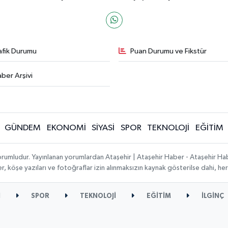
afik Durumu
Puan Durumu ve Fikstür
ber Arşivi
GÜNDEM
EKONOMİ
SİYASİ
SPOR
TEKNOLOJİ
EĞİTİM
orumludur. Yayınlanan yorumlardan Ataşehir | Ataşehir Haber - Ataşehir Habe
ber, köşe yazıları ve fotoğraflar izin alınmaksızın kaynak gösterilse dahi, 
İ
SPOR
TEKNOLOJİ
EĞİTİM
İLGİNÇ