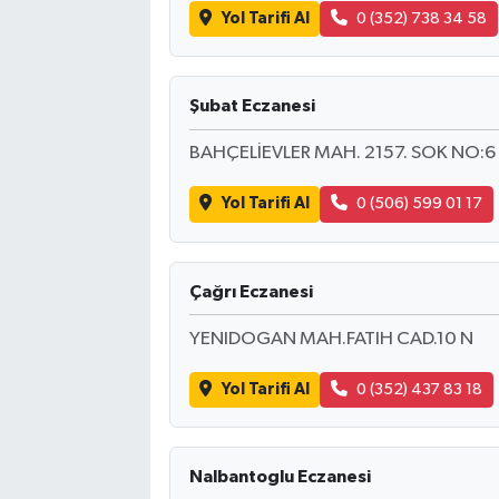
Yol Tarifi Al
0 (352) 738 34 58
Şubat Eczanesi
BAHÇELİEVLER MAH. 2157. SOK NO:6
Yol Tarifi Al
0 (506) 599 01 17
Çağrı Eczanesi
YENIDOGAN MAH.FATIH CAD.10 N
Yol Tarifi Al
0 (352) 437 83 18
Nalbantoglu Eczanesi