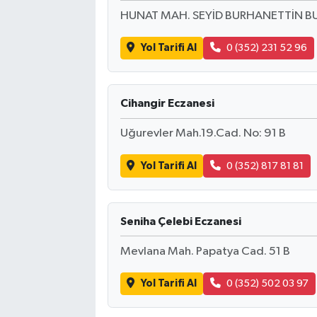
HUNAT MAH. SEYİD BURHANETTİN BU
Yol Tarifi Al
0 (352) 231 52 96
Cihangir Eczanesi
Uğurevler Mah.19.Cad. No: 91 B
Yol Tarifi Al
0 (352) 817 81 81
Seniha Çelebi Eczanesi
Mevlana Mah. Papatya Cad. 51 B
Yol Tarifi Al
0 (352) 502 03 97