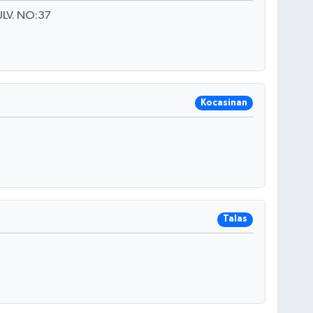
LV. NO:37
Kocasinan
Talas