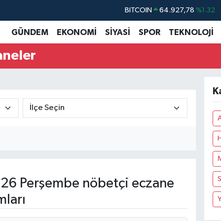
BITCOIN
64.927,78
%1.32
DOLAR
47,5894
%0.08
GÜNDEM
EKONOMİ
SİYASİ
SPOR
TEKNOLOJİ
EURO
55,0398
%-0.02
aneler
STERLİN
64,1581
%0.16
GRAM ALTIN
6508.83
%4.44
K
BİST100
13.703
%11
A
H
M
S
26 Perşembe nöbetçi eczane
mları
Y