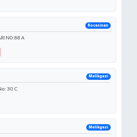
Kocasinan
RI N0:88 A
Melikgazi
No: 30 C
Melikgazi