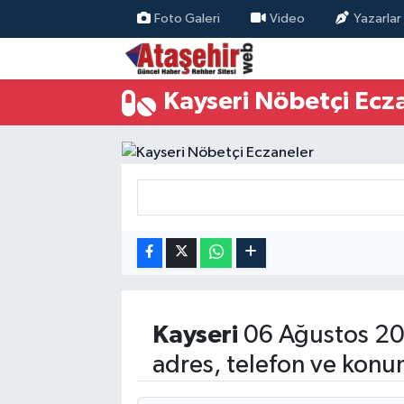
Foto Galeri
Video
Yazarlar
Hava Durumu
Kayseri Nöbetçi Ecz
Trafik Durumu
Süper Lig Puan Durumu ve Fikstür
Tüm Manşetler
Son Dakika Haberleri
Haber Arşivi
Kayseri
06 Ağustos 20
adres, telefon ve konu