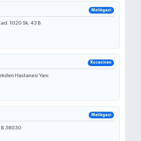
Melikgazi
ad. 1020 Sk. 43 B
Kocasinan
ekden Hastanesi Yanı
Melikgazi
 B 38030