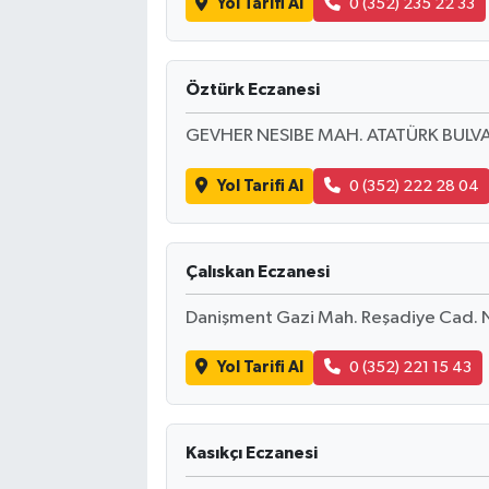
Yol Tarifi Al
0 (352) 235 22 33
Öztürk Eczanesi
GEVHER NESIBE MAH. ATATÜRK BULVA
Yol Tarifi Al
0 (352) 222 28 04
Çalıskan Eczanesi
Danişment Gazi Mah. Reşadiye Cad. 
Yol Tarifi Al
0 (352) 221 15 43
Kasıkçı Eczanesi