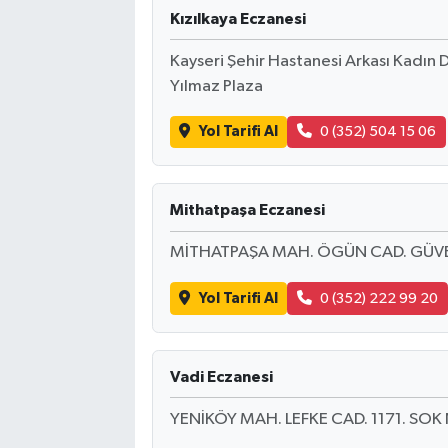
Kızılkaya Eczanesi
Kayseri Şehir Hastanesi Arkası Kadın D
Yılmaz Plaza
Yol Tarifi Al
0 (352) 504 15 06
Mithatpaşa Eczanesi
MİTHATPAŞA MAH. ÖGÜN CAD. GÜVE
Yol Tarifi Al
0 (352) 222 99 20
Vadi Eczanesi
YENİKÖY MAH. LEFKE CAD. 1171. SOK