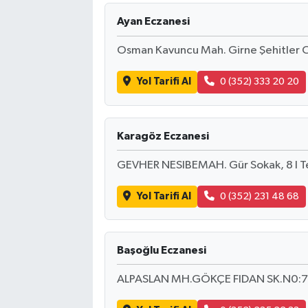
Ayan Eczanesi
Osman Kavuncu Mah. Girne Şehitler C
Yol Tarifi Al
0 (352) 333 20 20
Karagöz Eczanesi
GEVHER NESIBEMAH. Gür Sokak, 8 I T
Yol Tarifi Al
0 (352) 231 48 68
Başoğlu Eczanesi
ALPASLAN MH.GÖKÇE FIDAN SK.N0:7