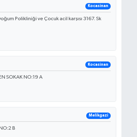
Kocasinan
oğum Polikliniği ve Çocuk acil karşısı 3167. Sk
Kocasinan
N SOKAK NO:19 A
Melikgazi
 NO:2 B