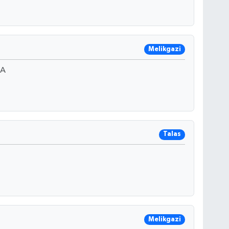
Melikgazi
 A
Talas
Melikgazi