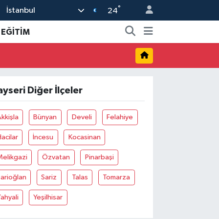
°
İstanbul
24
EĞİTİM
ayseri Diğer İlçeler
kkişla
Bünyan
Develi
Felahiye
acilar
İncesu
Kocasinan
elikgazi
Özvatan
Pinarbaşi
arioğlan
Sariz
Talas
Tomarza
ahyali
Yeşilhisar