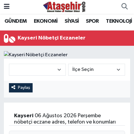
GÜNDEM
EKONOMİ
SİYASİ
SPOR
TEKNOLOJİ
Hava Durumu
Trafik Durumu
Kayseri Nöbetçi Eczaneler
Süper Lig Puan Durumu ve Fikstür
Tüm Manşetler
Son Dakika Haberleri
Paylaş
Haber Arşivi
Kayseri
06 Ağustos 2026 Perşembe
nöbetçi eczane adres, telefon ve konumları