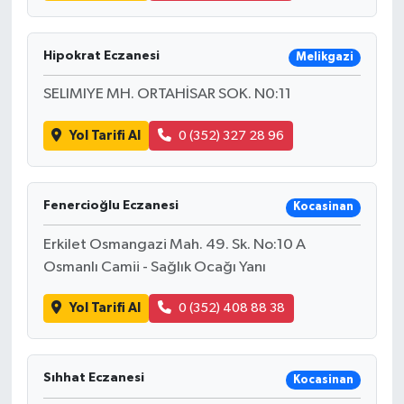
Hipokrat Eczanesi
Melikgazi
SELIMIYE MH. ORTAHİSAR SOK. N0:11
Yol Tarifi Al
0 (352) 327 28 96
Fenercioğlu Eczanesi
Kocasinan
Erkilet Osmangazi Mah. 49. Sk. No:10 A
Osmanlı Camii - Sağlık Ocağı Yanı
Yol Tarifi Al
0 (352) 408 88 38
Sıhhat Eczanesi
Kocasinan