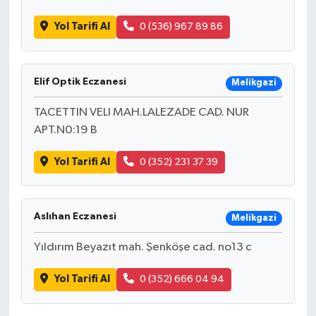
Yol Tarifi Al
0 (536) 967 89 86
Elif Optik Eczanesi
Melikgazi
TACETTIN VELI MAH.LALEZADE CAD. NUR
APT.N0:19 B
Yol Tarifi Al
0 (352) 231 37 39
Aslıhan Eczanesi
Melikgazi
Yıldırım Beyazıt mah. Şenköşe cad. no13 c
Yol Tarifi Al
0 (352) 666 04 94