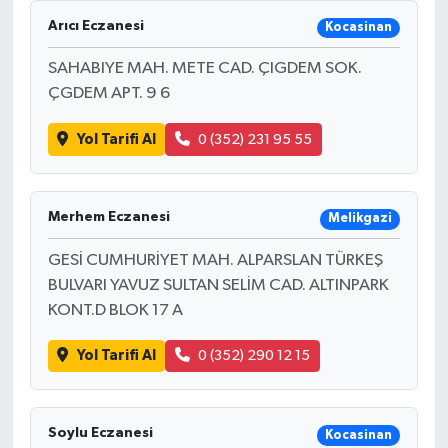
Arıcı Eczanesi
Kocasinan
SAHABIYE MAH. METE CAD. ÇIGDEM SOK.
ÇGDEM APT. 9 6
Yol Tarifi Al
0 (352) 231 95 55
Merhem Eczanesi
Melikgazi
GESİ CUMHURİYET MAH. ALPARSLAN TÜRKEŞ
BULVARI YAVUZ SULTAN SELİM CAD. ALTINPARK
KONT.D BLOK 17 A
Yol Tarifi Al
0 (352) 290 12 15
Soylu Eczanesi
Kocasinan