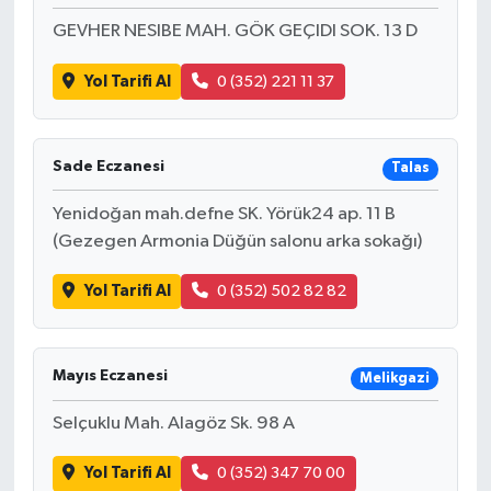
GEVHER NESIBE MAH. GÖK GEÇIDI SOK. 13 D
Yol Tarifi Al
0 (352) 221 11 37
Sade Eczanesi
Talas
Yenidoğan mah.defne SK. Yörük24 ap. 11 B
(Gezegen Armonia Düğün salonu arka sokağı)
Yol Tarifi Al
0 (352) 502 82 82
Mayıs Eczanesi
Melikgazi
Selçuklu Mah. Alagöz Sk. 98 A
Yol Tarifi Al
0 (352) 347 70 00