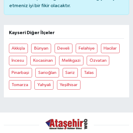
etmeniz iyi bir fikir olacaktır.
Kayseri Diğer İlçeler
Akkişla
Bünyan
Develi
Felahiye
Hacilar
İncesu
Kocasinan
Melikgazi
Özvatan
Pinarbaşi
Sarioğlan
Sariz
Talas
Tomarza
Yahyali
Yeşilhisar