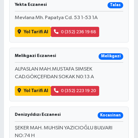
Yekta Eczanesi
Talas
Mevlana Mh. Papatya Cd. 53 1-53 1A
Yol Tarifi Al
0 (352) 236 19 68
Melikgazi Eczanesi
Melikgazi
ALPASLAN MAH.MUSTAFA SIMSEK
CAD.GÖKÇEFIDAN SOKAK N0:13 A
Yol Tarifi Al
0 (352) 223 19 20
Denizyıldızı Eczanesi
Kocasinan
ŞEKER MAH. MUHSİN YAZICIOĞLU BULVARI
NO:74 H