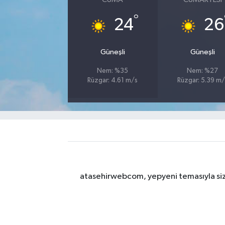
°
24
26
Güneşli
Güneşli
Nem: %35
Nem: %27
Rüzgar: 4.61 m/s
Rüzgar: 5.39 m/
atasehirwebcom, yepyeni temasıyla sizle