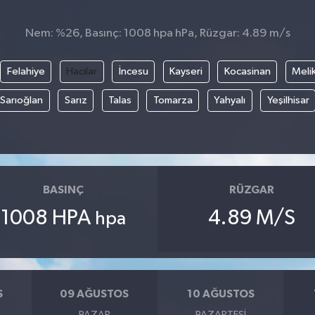
Nem: %26, Basınç: 1008 hpa hPa, Rüzgar: 4.89 m/s
Felahiye
Hacılar
İncesu
Kayseri
Kocasinan
Meli
Sarıoğlan
Sarız
Talas
Tomarza
Yahyalı
Yeşilhisar
BASINÇ
RÜZGAR
1008 HPA
4.89 M/S
hpa
S
09 AĞUSTOS
10 AĞUSTOS
PAZAR
PAZARTESI