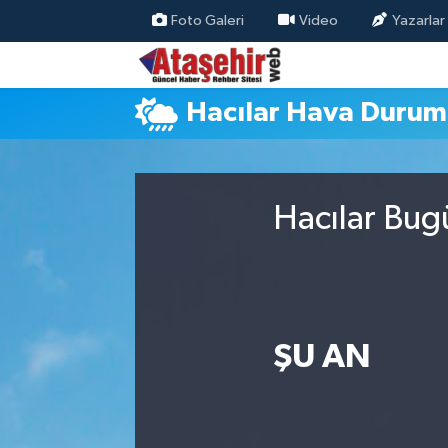
Foto Galeri
Video
Yazarlar
Hava Durumu
Hacılar Hava Duru
Trafik Durumu
Süper Lig Puan Durumu ve Fikstür
Hacılar Bug
Tüm Manşetler
Son Dakika Haberleri
Haber Arşivi
ŞU AN