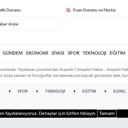
afik Durumu
Puan Durumu ve Fikstür
ber Arşivi
GÜNDEM
EKONOMİ
SİYASİ
SPOR
TEKNOLOJİ
EĞİTİM
orumludur. Yayınlanan yorumlardan Ataşehir | Ataşehir Haber - Ataşehir Habe
ber, köşe yazıları ve fotoğraflar izin alınmaksızın kaynak gösterilse dahi, 
İ
SPOR
TEKNOLOJİ
EĞİTİM
İLGİNÇ
n faydalanıyoruz. Detaylar için lütfen tıklayın.
Tamam