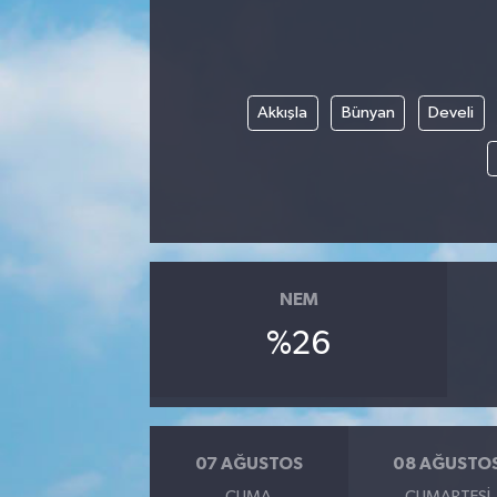
Akkışla
Bünyan
Develi
NEM
%26
07 AĞUSTOS
08 AĞUSTO
CUMA
CUMARTESI