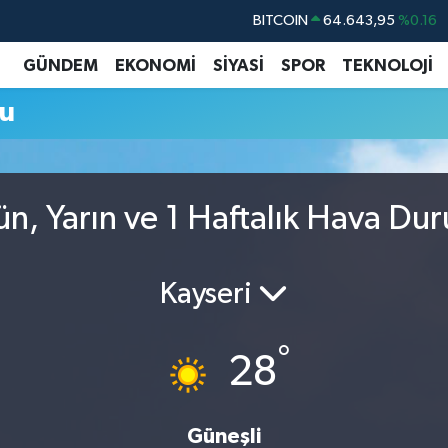
BITCOIN
64.643,95
%0.16
DOLAR
47,6006
%0.06
GÜNDEM
EKONOMİ
SİYASİ
SPOR
TEKNOLOJİ
EURO
55,0250
%0.02
mu
STERLİN
64,2398
%0.2
GRAM ALTIN
6513.94
%0.32
BİST100
13.768
%48
ün, Yarın ve 1 Haftalık Hava Du
Kayseri
°
28
Güneşli