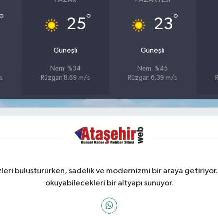
°
°
°
25
23
Güneşli
Güneşli
Nem: %34
Nem: %45
s
Rüzgar: 8.69 m/s
Rüzgar: 6.39 m/s
ri buluştururken, sadelik ve modernizmi bir araya getiriyor.
okuyabilecekleri bir altyapı sunuyor.