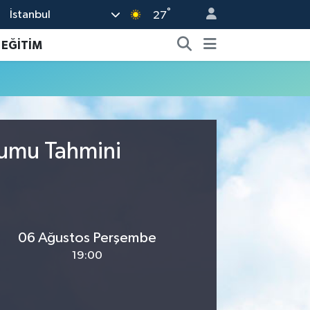
°
İstanbul
27
EĞİTİM
rumu Tahmini
06 Ağustos Perşembe
19:00