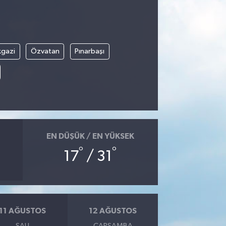
kgazi
Özvatan
Pınarbaşı
EN DÜŞÜK / EN YÜKSEK
°
°
17
/ 31
11 AĞUSTOS
12 AĞUSTOS
SALI
ÇARŞAMBA