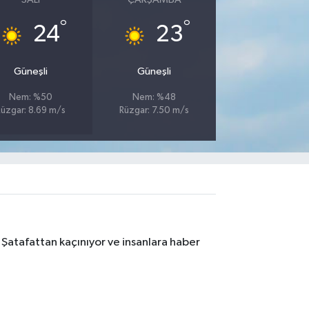
°
°
24
23
Güneşli
Güneşli
Nem: %50
Nem: %48
Rüzgar: 8.69 m/s
Rüzgar: 7.50 m/s
 Şatafattan kaçınıyor ve insanlara haber