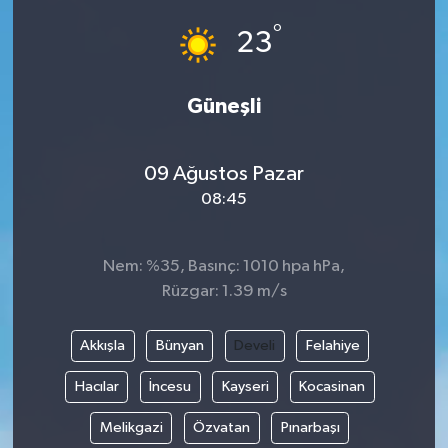
°
23
Güneşli
09 Ağustos Pazar
08:45
Nem: %35, Basınç: 1010 hpa hPa,
Rüzgar: 1.39 m/s
Akkışla
Bünyan
Develi
Felahiye
Hacılar
İncesu
Kayseri
Kocasinan
Melikgazi
Özvatan
Pınarbaşı