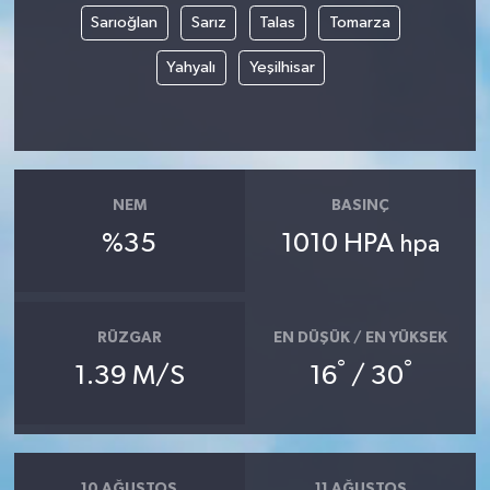
Sarıoğlan
Sarız
Talas
Tomarza
Yahyalı
Yeşilhisar
NEM
BASINÇ
%35
1010 HPA
hpa
RÜZGAR
EN DÜŞÜK / EN YÜKSEK
°
°
1.39 M/S
16
/ 30
10 AĞUSTOS
11 AĞUSTOS