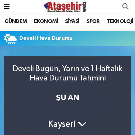
GÜNDEM
EKONOMİ
SİYASİ
SPOR
TEKNOLOJİ
Hava Durumu
Trafik Durumu
Develi Hava Durumu
Süper Lig Puan Durumu ve Fikstür
Develi Bugün, Yarın ve 1 Haftalık
Tüm Manşetler
Hava Durumu Tahmini
Son Dakika Haberleri
ŞU AN
Haber Arşivi
Kayseri