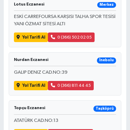
Lotus Eczanesi
Merkez
ESKİ CARREFOURSA KARŞISI TALHA SPOR TESİSİ
YANI ÖZMAT SİTESİ ALTI
Yol Tarifi Al
0 (366) 502 02 05
Nurdan Eczanesi
İnebolu
GALIP DENIZ CAD.NO:39
Yol Tarifi Al
0 (366) 811 44 45
Topçu Eczanesi
Taşköprü
ATATÜRK CAD.NO:13