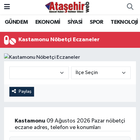
GÜNDEM
EKONOMİ
SİYASİ
SPOR
TEKNOLOJİ
Hava Durumu
Trafik Durumu
Kastamonu Nöbetçi Eczaneler
Süper Lig Puan Durumu ve Fikstür
Tüm Manşetler
Son Dakika Haberleri
Paylaş
Haber Arşivi
Kastamonu
09 Ağustos 2026 Pazar nöbetçi
eczane adres, telefon ve konumları