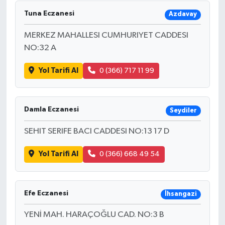
Tuna Eczanesi
Azdavay
MERKEZ MAHALLESI CUMHURIYET CADDESI
NO:32 A
Yol Tarifi Al
0 (366) 717 11 99
Damla Eczanesi
Seydiler
SEHIT SERIFE BACI CADDESI NO:13 17 D
Yol Tarifi Al
0 (366) 668 49 54
Efe Eczanesi
İhsangazi
YENİ MAH. HARAÇOĞLU CAD. NO:3 B