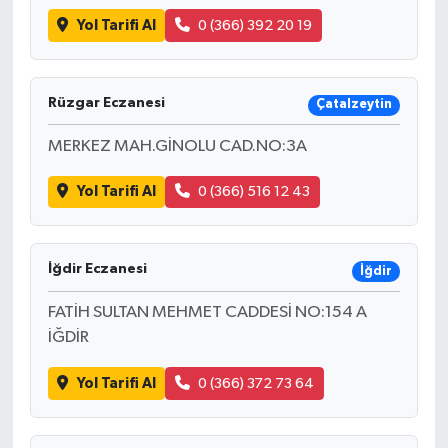
Yol Tarifi Al
0 (366) 392 20 19
Rüzgar Eczanesi
Çatalzeytin
MERKEZ MAH.GİNOLU CAD.NO:3A
Yol Tarifi Al
0 (366) 516 12 43
İğdir Eczanesi
İğdir
FATİH SULTAN MEHMET CADDESİ NO:154 A
İĞDİR
Yol Tarifi Al
0 (366) 372 73 64