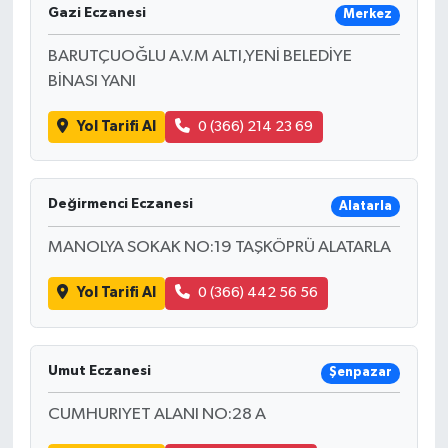
Gazi Eczanesi
Merkez
BARUTÇUOĞLU A.V.M ALTI,YENİ BELEDİYE
BİNASI YANI
Yol Tarifi Al
0 (366) 214 23 69
Değirmenci Eczanesi
Alatarla
MANOLYA SOKAK NO:19 TAŞKÖPRÜ ALATARLA
Yol Tarifi Al
0 (366) 442 56 56
Umut Eczanesi
Şenpazar
CUMHURIYET ALANI NO:28 A