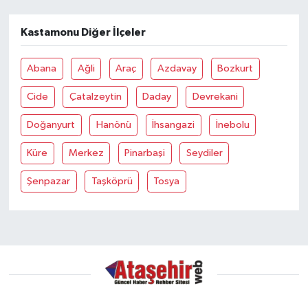
Kastamonu Diğer İlçeler
Abana
Ağli
Araç
Azdavay
Bozkurt
Cide
Çatalzeytin
Daday
Devrekani
Doğanyurt
Hanönü
İhsangazi
İnebolu
Küre
Merkez
Pinarbaşi
Seydiler
Şenpazar
Taşköprü
Tosya