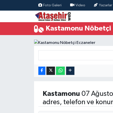
Foto Galeri
Video
Yazarlar
Hava Durumu
Kastamonu Nöbetçi 
Trafik Durumu
Süper Lig Puan Durumu ve Fikstür
Tüm Manşetler
Son Dakika Haberleri
Haber Arşivi
Kastamonu
07 Ağusto
adres, telefon ve konu