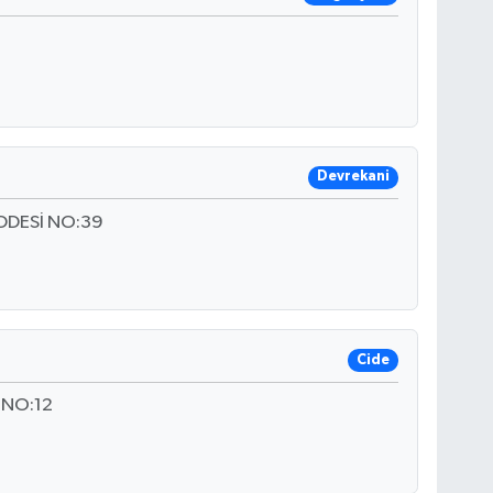
Devrekani
DDESİ NO:39
Cide
 NO:12