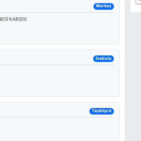
Merkez
Sİ KARŞISI
İnebolu
Taşköprü