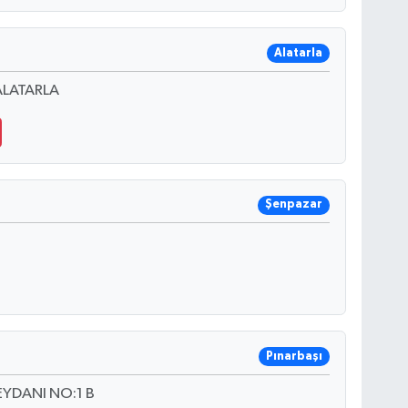
Alatarla
LATARLA
Şenpazar
Pınarbaşı
YDANI NO:1 B