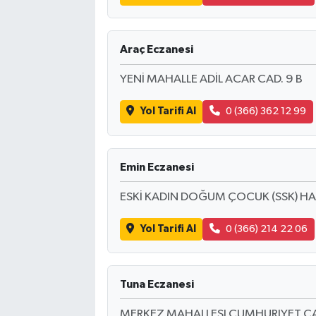
Araç Eczanesi
YENİ MAHALLE ADİL ACAR CAD. 9 B
Yol Tarifi Al
0 (366) 362 12 99
Emin Eczanesi
ESKİ KADIN DOĞUM ÇOCUK (SSK) HAS
Yol Tarifi Al
0 (366) 214 22 06
Tuna Eczanesi
MERKEZ MAHALLESI CUMHURIYET CA