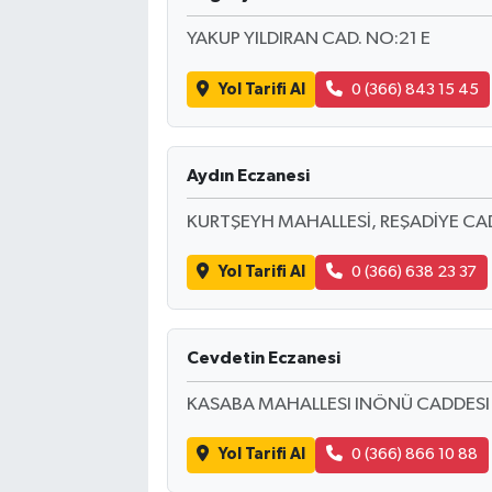
YAKUP YILDIRAN CAD. NO:21 E
Yol Tarifi Al
0 (366) 843 15 45
Aydın Eczanesi
KURTŞEYH MAHALLESİ, REŞADİYE CA
Yol Tarifi Al
0 (366) 638 23 37
Cevdetin Eczanesi
KASABA MAHALLESI INÖNÜ CADDESI
Yol Tarifi Al
0 (366) 866 10 88