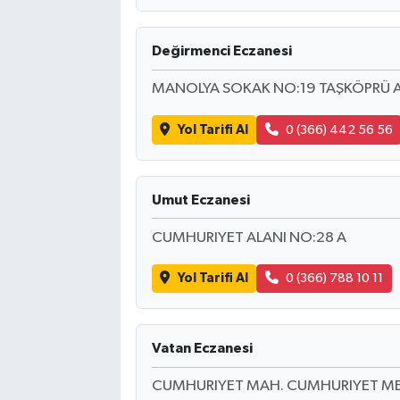
Değirmenci Eczanesi
MANOLYA SOKAK NO:19 TAŞKÖPRÜ A
Yol Tarifi Al
0 (366) 442 56 56
Umut Eczanesi
CUMHURIYET ALANI NO:28 A
Yol Tarifi Al
0 (366) 788 10 11
Vatan Eczanesi
CUMHURIYET MAH. CUMHURIYET ME