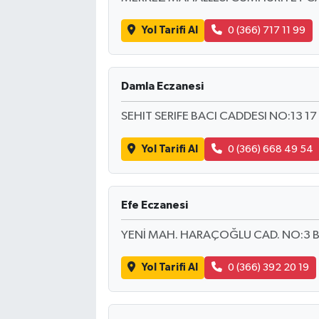
Yol Tarifi Al
0 (366) 717 11 99
Damla Eczanesi
SEHIT SERIFE BACI CADDESI NO:13 17
Yol Tarifi Al
0 (366) 668 49 54
Efe Eczanesi
YENİ MAH. HARAÇOĞLU CAD. NO:3 
Yol Tarifi Al
0 (366) 392 20 19