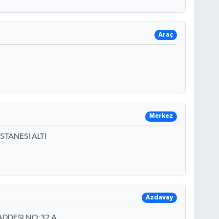
Araç
Merkez
TANESİ ALTI
Azdavay
DDESI NO:32 A