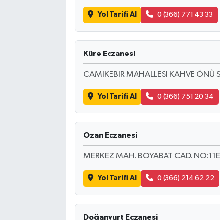
Yol Tarifi Al
0 (366) 771 43 33
Küre Eczanesi
CAMIKEBIR MAHALLESI KAHVE ÖNÜ S
Yol Tarifi Al
0 (366) 751 20 34
Ozan Eczanesi
MERKEZ MAH. BOYABAT CAD. NO:11E
Yol Tarifi Al
0 (366) 214 62 22
Doğanyurt Eczanesi