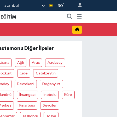
°
İstanbul
30
EĞİTİM
astamonu Diğer İlçeler
Abana
Ağli
Araç
Azdavay
Bozkurt
Cide
Çatalzeytin
Daday
Devrekani
Doğanyurt
Hanönü
İhsangazi
İnebolu
Küre
Merkez
Pinarbaşi
Seydiler
Şenpazar
Taşköprü
Tosya