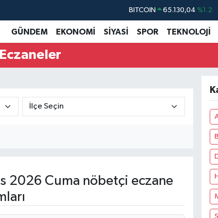
BITCOIN
65.130,04
%1.2
DOLAR
47,7069
%0.17
GÜNDEM
EKONOMİ
SİYASİ
SPOR
TEKNOLOJİ
EURO
55,0265
%0.01
Eczaneler
STERLİN
64,1897
%0.02
GRAM ALTIN
6618.49
%2.12
K
BİST100
13.887
%64
s 2026 Cuma nöbetçi eczane
mları