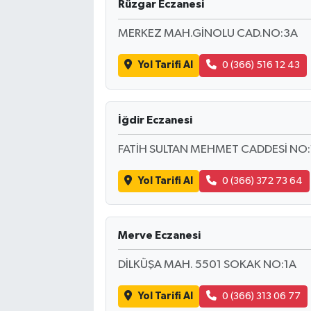
Rüzgar Eczanesi
MERKEZ MAH.GİNOLU CAD.NO:3A
Yol Tarifi Al
0 (366) 516 12 43
İğdir Eczanesi
FATİH SULTAN MEHMET CADDESİ NO:1
Yol Tarifi Al
0 (366) 372 73 64
Merve Eczanesi
DİLKÜŞA MAH. 5501 SOKAK NO:1A
Yol Tarifi Al
0 (366) 313 06 77