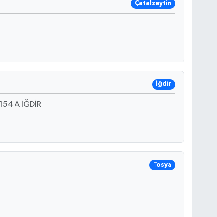
Çatalzeytin
İğdir
54 A İĞDİR
Tosya