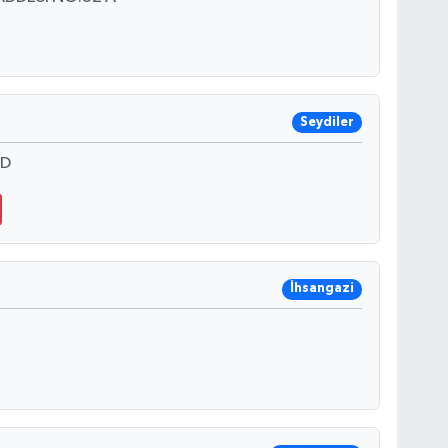
Seydiler
 D
İhsangazi
B