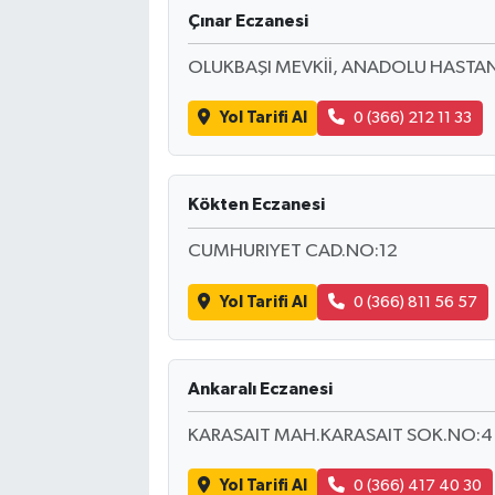
Çınar Eczanesi
OLUKBAŞI MEVKİİ, ANADOLU HASTANE
Yol Tarifi Al
0 (366) 212 11 33
Kökten Eczanesi
CUMHURIYET CAD.NO:12
Yol Tarifi Al
0 (366) 811 56 57
Ankaralı Eczanesi
KARASAIT MAH.KARASAIT SOK.NO:4
Yol Tarifi Al
0 (366) 417 40 30