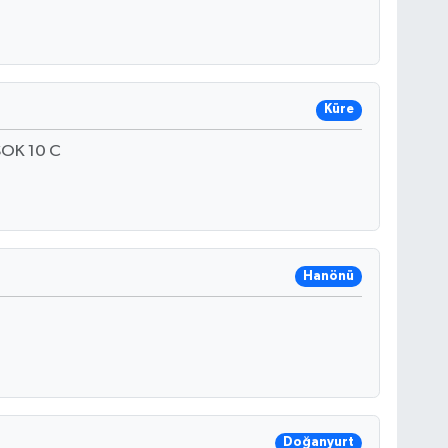
Küre
OK 10 C
Hanönü
Doğanyurt