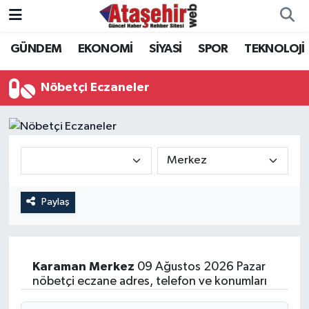
GÜNDEM
EKONOMİ
SİYASİ
SPOR
TEKNOLOJİ
Hava Durumu
Trafik Durumu
Nöbetçi Eczaneler
Süper Lig Puan Durumu ve Fikstür
Tüm Manşetler
Son Dakika Haberleri
Paylaş
Haber Arşivi
Karaman
Merkez
09 Ağustos 2026 Pazar
nöbetçi eczane adres, telefon ve konumları