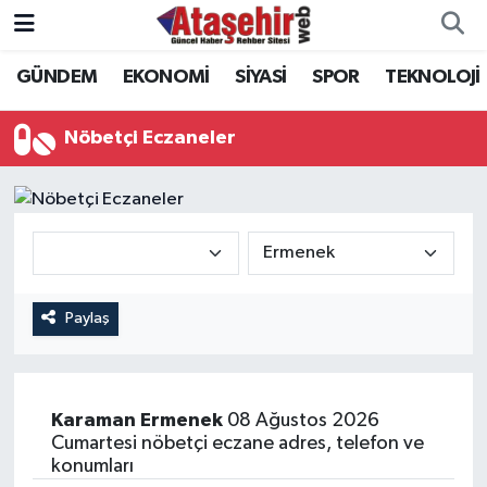
GÜNDEM
EKONOMİ
SİYASİ
SPOR
TEKNOLOJİ
Hava Durumu
Trafik Durumu
Nöbetçi Eczaneler
Süper Lig Puan Durumu ve Fikstür
Tüm Manşetler
Son Dakika Haberleri
Paylaş
Haber Arşivi
Karaman
Ermenek
08 Ağustos 2026
Cumartesi nöbetçi eczane adres, telefon ve
konumları