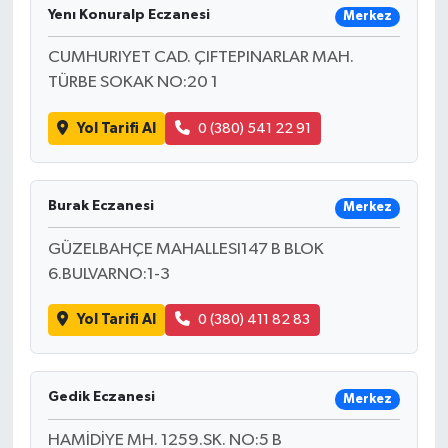
Yenı Konuralp Eczanesi
Merkez
CUMHURIYET CAD. ÇIFTEPINARLAR MAH.
TÜRBE SOKAK NO:20 1
Yol Tarifi Al
0 (380) 541 22 91
Burak Eczanesi
Merkez
GÜZELBAHÇE MAHALLESI147 B BLOK
6.BULVARNO:1-3
Yol Tarifi Al
0 (380) 411 82 83
Gedik Eczanesi
Merkez
HAMİDİYE MH. 1259.SK. NO:5 B