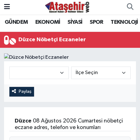
GÜNDEM
EKONOMİ
SİYASİ
SPOR
TEKNOLOJİ
Hava Durumu
Trafik Durumu
Düzce Nöbetçi Eczaneler
Süper Lig Puan Durumu ve Fikstür
Tüm Manşetler
Son Dakika Haberleri
Paylaş
Haber Arşivi
Düzce
08 Ağustos 2026 Cumartesi nöbetçi
eczane adres, telefon ve konumları