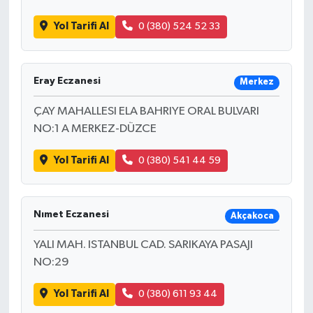
Yol Tarifi Al
0 (380) 524 52 33
Eray Eczanesi
Merkez
ÇAY MAHALLESI ELA BAHRIYE ORAL BULVARI
NO:1 A MERKEZ-DÜZCE
Yol Tarifi Al
0 (380) 541 44 59
Nımet Eczanesi
Akçakoca
YALI MAH. ISTANBUL CAD. SARIKAYA PASAJI
NO:29
Yol Tarifi Al
0 (380) 611 93 44