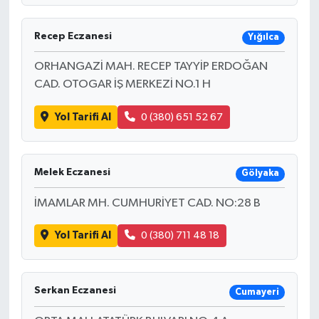
Recep Eczanesi
Yığılca
ORHANGAZİ MAH. RECEP TAYYİP ERDOĞAN
CAD. OTOGAR İŞ MERKEZİ NO.1 H
Yol Tarifi Al
0 (380) 651 52 67
Melek Eczanesi
Gölyaka
İMAMLAR MH. CUMHURİYET CAD. NO:28 B
Yol Tarifi Al
0 (380) 711 48 18
Serkan Eczanesi
Cumayeri