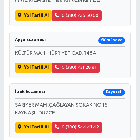
ORTA MAH.ATATÜRK BULVARI NO:4 A
Yol Tarifi Al
0 (380) 735 50 00
Ayça Eczanesi
Gümüşova
KÜLTÜR MAH. HÜRRİYET CAD. 145A
Yol Tarifi Al
0 (380) 731 28 81
İpek Eczanesi
Kaynaşlı
SARIYER MAH .ÇAĞLAYAN SOKAK NO 15
KAYNAŞLI DÜZCE
Yol Tarifi Al
0 (380) 544 41 42