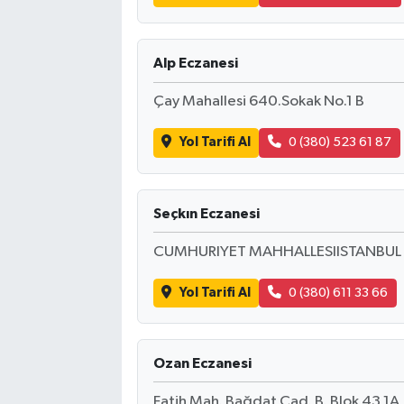
Alp Eczanesi
Çay Mahallesi 640.Sokak No.1 B
Yol Tarifi Al
0 (380) 523 61 87
Seçkın Eczanesi
CUMHURIYET MAHHALLESIISTANBUL 
Yol Tarifi Al
0 (380) 611 33 66
Ozan Eczanesi
Fatih Mah. Bağdat Cad. B. Blok 43 1A