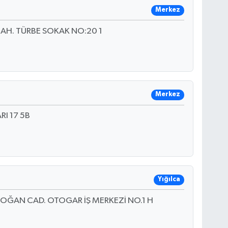
Merkez
AH. TÜRBE SOKAK NO:20 1
Merkez
I 17 5B
Yığılca
OĞAN CAD. OTOGAR İŞ MERKEZİ NO.1 H