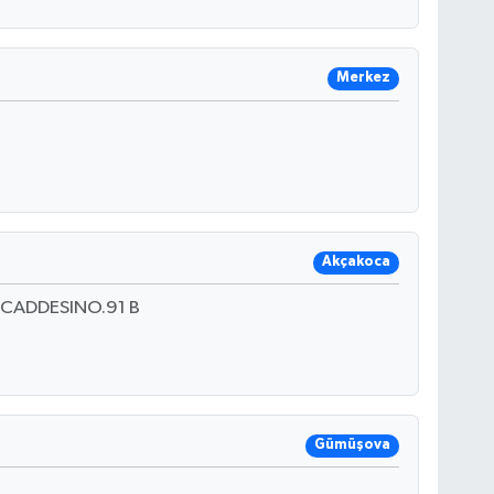
Merkez
Akçakoca
CADDESINO.91 B
Gümüşova