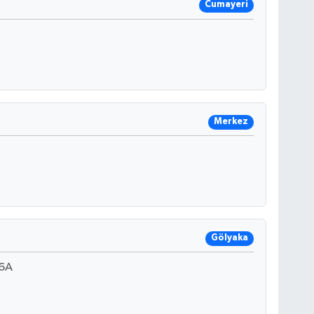
Cumayeri
Merkez
Gölyaka
6A