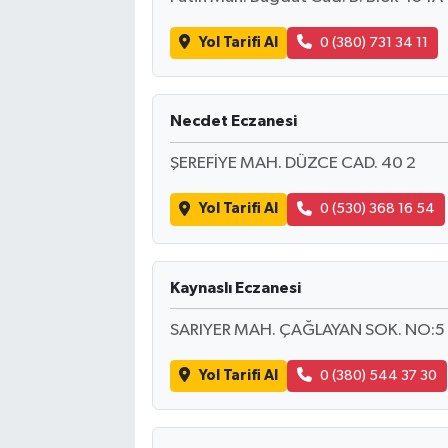
Yol Tarifi Al
0 (380) 731 34 11
Necdet Eczanesi
ŞEREFİYE MAH. DÜZCE CAD. 40 2
Yol Tarifi Al
0 (530) 368 16 54
Kaynaslı Eczanesi
SARIYER MAH. ÇAĞLAYAN SOK. NO:5
Yol Tarifi Al
0 (380) 544 37 30