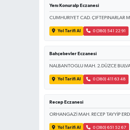
Yenı Konuralp Eczanesi
CUMHURIYET CAD. ÇIFTEPINARLAR M
Yol Tarifi Al
0 (380) 541 22 91
Bahçelıevler Eczanesi
NALBANTOGLU MAH. 2.DÜZCE BULVAR
Yol Tarifi Al
0 (380) 411 63 48
Recep Eczanesi
ORHANGAZİ MAH. RECEP TAYYİP ERD
Yol Tarifi Al
0 (380) 651 52 67