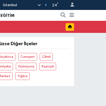
°
İstanbul
24
EĞİTİM
üzce Diğer İlçeler
Akçakoca
Cumayeri
Çilimli
Gölyaka
Gümüşova
Kaynaşli
Merkez
Yiğilca