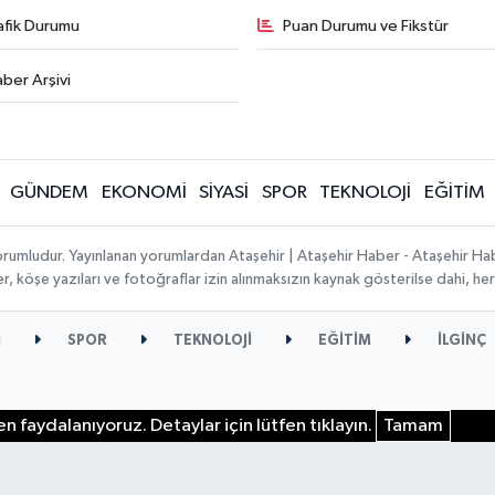
afik Durumu
Puan Durumu ve Fikstür
ber Arşivi
GÜNDEM
EKONOMİ
SİYASİ
SPOR
TEKNOLOJİ
EĞİTİM
orumludur. Yayınlanan yorumlardan Ataşehir | Ataşehir Haber - Ataşehir Habe
ber, köşe yazıları ve fotoğraflar izin alınmaksızın kaynak gösterilse dahi, 
İ
SPOR
TEKNOLOJİ
EĞİTİM
İLGİNÇ
n faydalanıyoruz. Detaylar için lütfen tıklayın.
Tamam