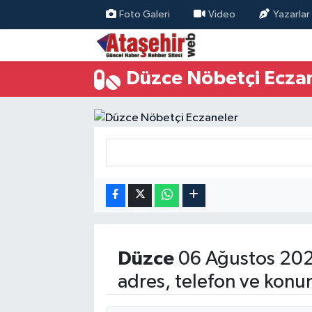
Foto Galeri
Video
Yazarlar
Hava Durumu
Düzce Nöbetçi Ecza
Trafik Durumu
Süper Lig Puan Durumu ve Fikstür
Tüm Manşetler
Son Dakika Haberleri
Haber Arşivi
Düzce
06 Ağustos 202
adres, telefon ve konu