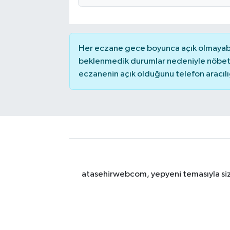
Her eczane gece boyunca açık olmayabili
beklenmedik durumlar nedeniyle nöbete
eczanenin açık olduğunu telefon aracılığıy
atasehirwebcom, yepyeni temasıyla sizle