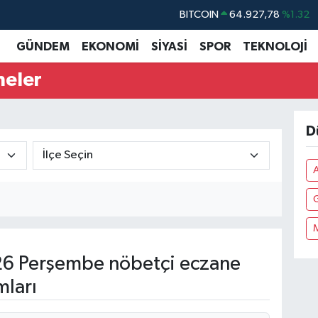
BITCOIN
64.927,78
%1.32
DOLAR
47,5894
%0.08
GÜNDEM
EKONOMİ
SİYASİ
SPOR
TEKNOLOJİ
EURO
55,0398
%-0.02
neler
STERLİN
64,1581
%0.16
GRAM ALTIN
6508.83
%4.44
D
BİST100
13.703
%11
6 Perşembe nöbetçi eczane
mları