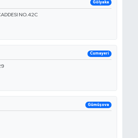
Gölyaka
CADDESI NO.42C
Cumayeri
29
Gümüşova