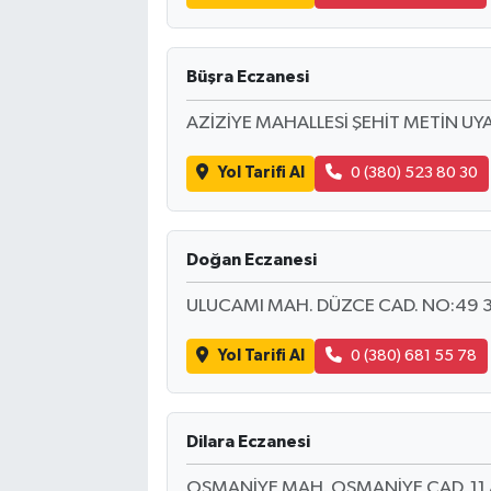
Büşra Eczanesi
AZİZİYE MAHALLESİ ŞEHİT METİN UYA
Yol Tarifi Al
0 (380) 523 80 30
Doğan Eczanesi
ULUCAMI MAH. DÜZCE CAD. NO:49 
Yol Tarifi Al
0 (380) 681 55 78
Dilara Eczanesi
OSMANİYE MAH. OSMANİYE CAD. 11 