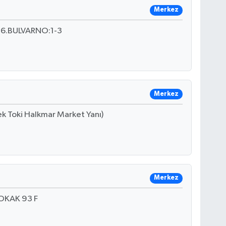
Merkez
6.BULVARNO:1-3
Merkez
 Toki Halkmar Market Yanı)
Merkez
OKAK 93 F