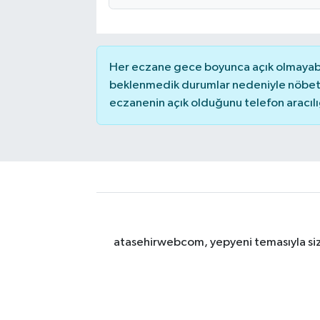
Her eczane gece boyunca açık olmayabili
beklenmedik durumlar nedeniyle nöbete
eczanenin açık olduğunu telefon aracılığıy
atasehirwebcom, yepyeni temasıyla sizle