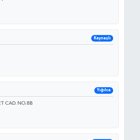
Kaynaşlı
Yığılca
T CAD. NO.8B