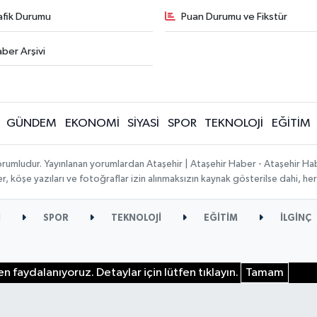
afik Durumu
Puan Durumu ve Fikstür
ber Arşivi
GÜNDEM
EKONOMİ
SİYASİ
SPOR
TEKNOLOJİ
EĞİTİM
orumludur. Yayınlanan yorumlardan Ataşehir | Ataşehir Haber - Ataşehir Habe
ber, köşe yazıları ve fotoğraflar izin alınmaksızın kaynak gösterilse dahi, 
İ
SPOR
TEKNOLOJİ
EĞİTİM
İLGİNÇ
n faydalanıyoruz. Detaylar için lütfen tıklayın.
Tamam