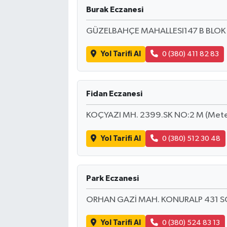
Burak Eczanesi
GÜZELBAHÇE MAHALLESI147 B BLOK 
Yol Tarifi Al
0 (380) 411 82 83
Fidan Eczanesi
KOÇYAZI MH. 2399.SK NO:2 M (Metek
Yol Tarifi Al
0 (380) 512 30 48
Park Eczanesi
ORHAN GAZİ MAH. KONURALP 431 S
Yol Tarifi Al
0 (380) 524 83 13