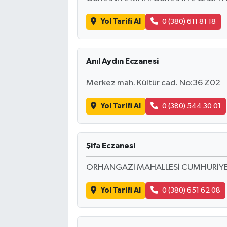
Yol Tarifi Al
0 (380) 611 81 18
Anıl Aydın Eczanesi
Merkez mah. Kültür cad. No:36 Z02
Yol Tarifi Al
0 (380) 544 30 01
Şifa Eczanesi
ORHANGAZİ MAHALLESİ CUMHURİYE
Yol Tarifi Al
0 (380) 651 62 08