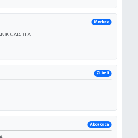
Merkez
NIK CAD. 11 A
Çilimli
3
Akçakoca
A