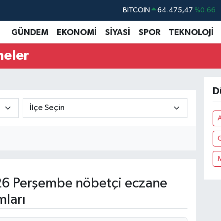
BITCOIN
64.475,47
%0.66
DOLAR
47,5986
%0.06
GÜNDEM
EKONOMİ
SİYASİ
SPOR
TEKNOLOJİ
EURO
55,0700
%0.1
neler
STERLİN
64,2438
%0.21
GRAM ALTIN
6518.23
%0.39
D
BİST100
13.703
%0
6 Perşembe nöbetçi eczane
mları