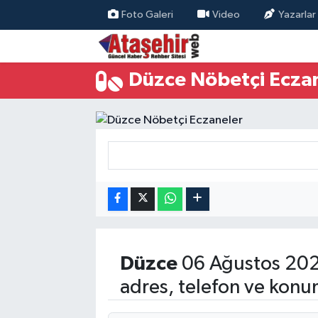
Foto Galeri
Video
Yazarlar
Hava Durumu
Düzce Nöbetçi Ecza
Trafik Durumu
Süper Lig Puan Durumu ve Fikstür
Tüm Manşetler
Son Dakika Haberleri
Haber Arşivi
Düzce
06 Ağustos 202
adres, telefon ve konu