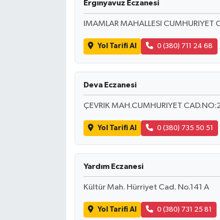
Ergınyavuz Eczanesi
IMAMLAR MAHALLESI CUMHURIYET 
Yol Tarifi Al
0 (380) 711 24 68
Deva Eczanesi
ÇEVRIK MAH.CUMHURIYET CAD.NO:
Yol Tarifi Al
0 (380) 735 50 51
Yardım Eczanesi
Kültür Mah. Hürriyet Cad. No.141 A
Yol Tarifi Al
0 (380) 731 25 81