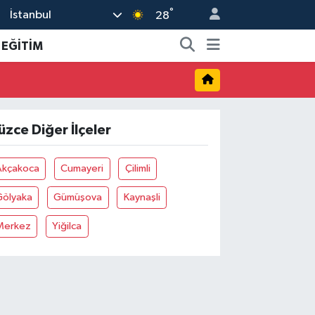
°
İstanbul
28
EĞİTİM
üzce Diğer İlçeler
Akçakoca
Cumayeri
Çilimli
Gölyaka
Gümüşova
Kaynaşli
Merkez
Yiğilca