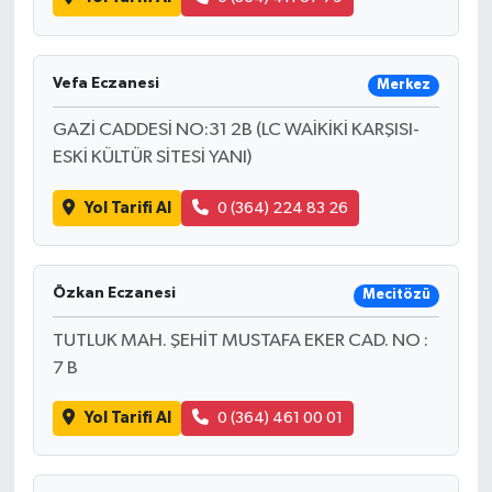
Vefa Eczanesi
Merkez
GAZİ CADDESİ NO:31 2B (LC WAİKİKİ KARŞISI-
ESKİ KÜLTÜR SİTESİ YANI)
Yol Tarifi Al
0 (364) 224 83 26
Özkan Eczanesi
Mecitözü
TUTLUK MAH. ŞEHİT MUSTAFA EKER CAD. NO :
7 B
Yol Tarifi Al
0 (364) 461 00 01