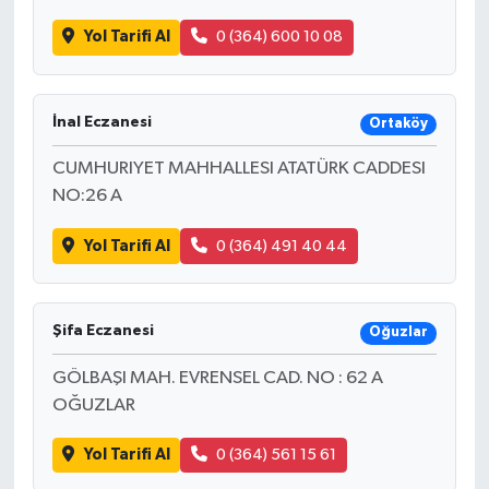
Yol Tarifi Al
0 (364) 600 10 08
İnal Eczanesi
Ortaköy
CUMHURIYET MAHHALLESI ATATÜRK CADDESI
NO:26 A
Yol Tarifi Al
0 (364) 491 40 44
Şifa Eczanesi
Oğuzlar
GÖLBAŞI MAH. EVRENSEL CAD. NO : 62 A
OĞUZLAR
Yol Tarifi Al
0 (364) 561 15 61