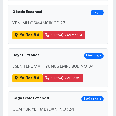
Gözde Eczanesi
Laçin
YENI MH.OSMANCIK CD.27
Yol Tarifi Al
0 (364) 745 55 04
Hayat Eczanesi
Dodurga
ESEN TEPE MAH. YUNUS EMRE BUL. NO:34
Yol Tarifi Al
0 (364) 221 12 89
Boğazkale Eczanesi
Boğazkale
CUMHURİYET MEYDANI NO : 24