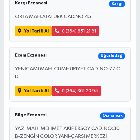
Kargı Eczanesi
Kargı
ORTA MAH.ATATÜRK CAD.NO:45
Yol Tarifi Al
0 (364) 651 21 81
Ecem Eczanesi
Uğurludağ
YENICAMI MAH. CUMHURIYET CAD. NO:77 C-
D
Yol Tarifi Al
0 (364) 361 20 95
Bilge Eczanesi
Osmancık
YAZI MAH. MEHMET AKİF ERSOY CAD. NO:30
B-ZENGİN COLOR YANI-ÇARŞI MERKEZİ