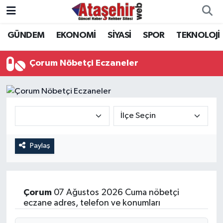
GÜNDEM
EKONOMİ
SİYASİ
SPOR
TEKNOLOJİ
Hava Durumu
Trafik Durumu
Çorum Nöbetçi Eczaneler
Süper Lig Puan Durumu ve Fikstür
Tüm Manşetler
Son Dakika Haberleri
Paylaş
Haber Arşivi
Çorum
07 Ağustos 2026 Cuma nöbetçi
eczane adres, telefon ve konumları