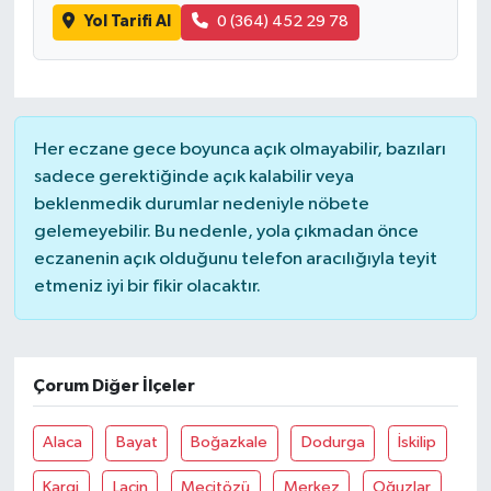
Yol Tarifi Al
0 (364) 452 29 78
Her eczane gece boyunca açık olmayabilir, bazıları
sadece gerektiğinde açık kalabilir veya
beklenmedik durumlar nedeniyle nöbete
gelemeyebilir. Bu nedenle, yola çıkmadan önce
eczanenin açık olduğunu telefon aracılığıyla teyit
etmeniz iyi bir fikir olacaktır.
Çorum Diğer İlçeler
Alaca
Bayat
Boğazkale
Dodurga
İskilip
Kargi
Laçin
Mecitözü
Merkez
Oğuzlar