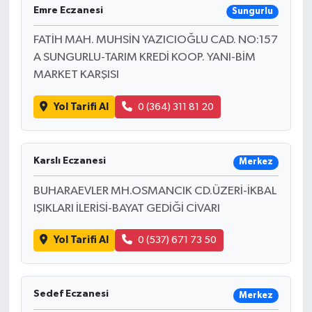
Emre Eczanesi
Sungurlu
FATİH MAH. MUHSİN YAZICIOĞLU CAD. NO:157
A SUNGURLU-TARIM KREDİ KOOP. YANI-BİM
MARKET KARŞISI
Yol Tarifi Al
0 (364) 311 81 20
Karslı Eczanesi
Merkez
BUHARAEVLER MH.OSMANCIK CD.ÜZERİ-İKBAL
IŞIKLARI İLERİSİ-BAYAT GEDİĞİ CİVARI
Yol Tarifi Al
0 (537) 671 73 50
Sedef Eczanesi
Merkez