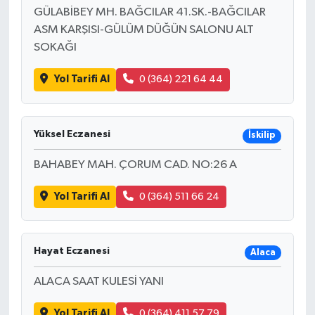
GÜLABİBEY MH. BAĞCILAR 41.SK.-BAĞCILAR
ASM KARŞISI-GÜLÜM DÜĞÜN SALONU ALT
SOKAĞI
Yol Tarifi Al
0 (364) 221 64 44
Yüksel Eczanesi
İskilip
BAHABEY MAH. ÇORUM CAD. NO:26 A
Yol Tarifi Al
0 (364) 511 66 24
Hayat Eczanesi
Alaca
ALACA SAAT KULESİ YANI
Yol Tarifi Al
0 (364) 411 57 79