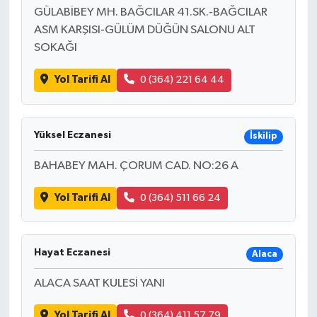
GÜLABİBEY MH. BAĞCILAR 41.SK.-BAĞCILAR
ASM KARŞISI-GÜLÜM DÜĞÜN SALONU ALT
SOKAĞI
Yol Tarifi Al
0 (364) 221 64 44
Yüksel Eczanesi
İskilip
BAHABEY MAH. ÇORUM CAD. NO:26 A
Yol Tarifi Al
0 (364) 511 66 24
Hayat Eczanesi
Alaca
ALACA SAAT KULESİ YANI
Yol Tarifi Al
0 (364) 411 57 79