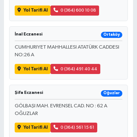
Yol Tarifi Al
0 (364) 600 10 08
İnal Eczanesi
Ortaköy
CUMHURIYET MAHHALLESI ATATÜRK CADDESI
NO:26 A
Yol Tarifi Al
0 (364) 491 40 44
Şifa Eczanesi
Oğuzlar
GÖLBAŞI MAH. EVRENSEL CAD. NO : 62 A
OĞUZLAR
Yol Tarifi Al
0 (364) 561 15 61