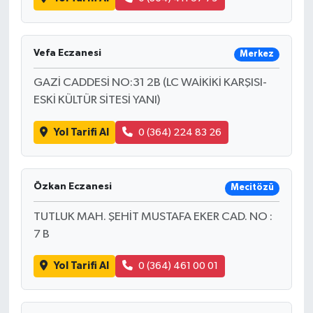
Vefa Eczanesi
Merkez
GAZİ CADDESİ NO:31 2B (LC WAİKİKİ KARŞISI-
ESKİ KÜLTÜR SİTESİ YANI)
Yol Tarifi Al
0 (364) 224 83 26
Özkan Eczanesi
Mecitözü
TUTLUK MAH. ŞEHİT MUSTAFA EKER CAD. NO :
7 B
Yol Tarifi Al
0 (364) 461 00 01