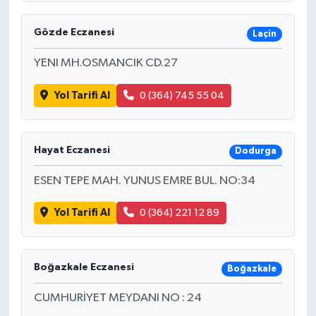
Gözde Eczanesi
Laçin
YENI MH.OSMANCIK CD.27
Yol Tarifi Al
0 (364) 745 55 04
Hayat Eczanesi
Dodurga
ESEN TEPE MAH. YUNUS EMRE BUL. NO:34
Yol Tarifi Al
0 (364) 221 12 89
Boğazkale Eczanesi
Boğazkale
CUMHURİYET MEYDANI NO : 24