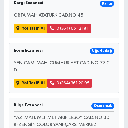
Kargı Eczanesi
Kargı
ORTA MAH.ATATÜRK CAD.NO:45
Yol Tarifi Al
0 (364) 651 21 81
Ecem Eczanesi
Uğurludağ
YENICAMI MAH. CUMHURIYET CAD. NO:77 C-
D
Yol Tarifi Al
0 (364) 361 20 95
Bilge Eczanesi
Osmancık
YAZI MAH. MEHMET AKİF ERSOY CAD. NO:30
B-ZENGİN COLOR YANI-ÇARŞI MERKEZİ