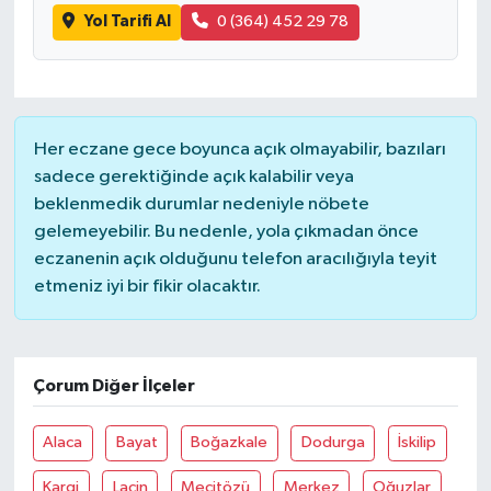
Yol Tarifi Al
0 (364) 452 29 78
Her eczane gece boyunca açık olmayabilir, bazıları
sadece gerektiğinde açık kalabilir veya
beklenmedik durumlar nedeniyle nöbete
gelemeyebilir. Bu nedenle, yola çıkmadan önce
eczanenin açık olduğunu telefon aracılığıyla teyit
etmeniz iyi bir fikir olacaktır.
Çorum Diğer İlçeler
Alaca
Bayat
Boğazkale
Dodurga
İskilip
Kargi
Laçin
Mecitözü
Merkez
Oğuzlar