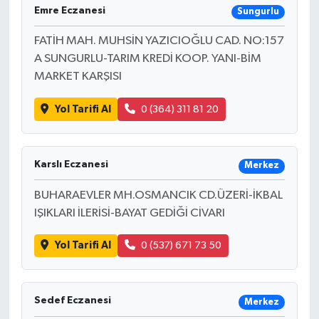
Emre Eczanesi
Sungurlu
FATİH MAH. MUHSİN YAZICIOĞLU CAD. NO:157
A SUNGURLU-TARIM KREDİ KOOP. YANI-BİM
MARKET KARŞISI
Yol Tarifi Al
0 (364) 311 81 20
Karslı Eczanesi
Merkez
BUHARAEVLER MH.OSMANCIK CD.ÜZERİ-İKBAL
IŞIKLARI İLERİSİ-BAYAT GEDİĞİ CİVARI
Yol Tarifi Al
0 (537) 671 73 50
Sedef Eczanesi
Merkez