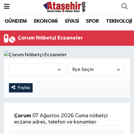
GÜNDEM
EKONOMİ
SİYASİ
SPOR
TEKNOLOJİ
Hava Durumu
Trafik Durumu
Çorum Nöbetçi Eczaneler
Süper Lig Puan Durumu ve Fikstür
Tüm Manşetler
Son Dakika Haberleri
Paylaş
Haber Arşivi
Çorum
07 Ağustos 2026 Cuma nöbetçi
eczane adres, telefon ve konumları