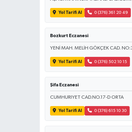
Yol Tarifi Al
0 (376) 361 20 49
Bozkurt Eczanesi
YENİ MAH. MELİH GÖKÇEK CAD. NO:
Yol Tarifi Al
0 (376) 502 10 15
Şifa Eczanesi
CUMHURIYET CAD.NO.17-D ORTA
Yol Tarifi Al
0 (376) 615 10 30