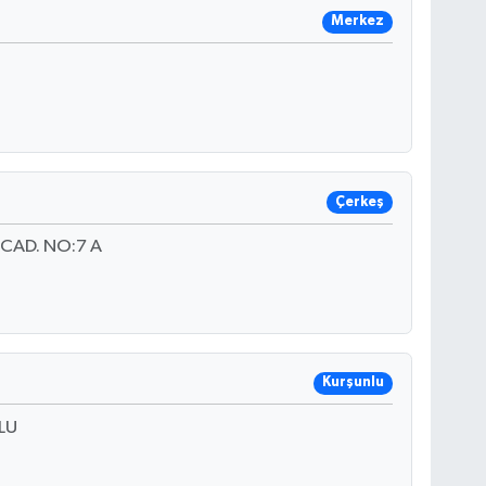
Merkez
Çerkeş
CAD. NO:7 A
Kurşunlu
LU