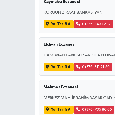
Kaymakçı Eczanesi
KORGUN ZİRAAT BANKASI YANI
Yol Tarifi Al
0 (376) 343 12 37
Eldıvan Eczanesi
CAMI MAH.PARK SOKAK 30 A ELDIVA
Yol Tarifi Al
0 (376) 311 21 50
Mehmet Eczanesi
MERKEZ MAH. İBRAHİM BAŞAR CAD. 
Yol Tarifi Al
0 (376) 735 80 05