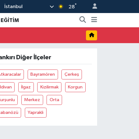
°
İstanbul
28
EĞİTİM
ankırı Diğer İlçeler
tkaracalar
Bayramören
Çerkeş
ldivan
İlgaz
Kizilirmak
Korgun
urşunlu
Merkez
Orta
Şabanözü
Yaprakli