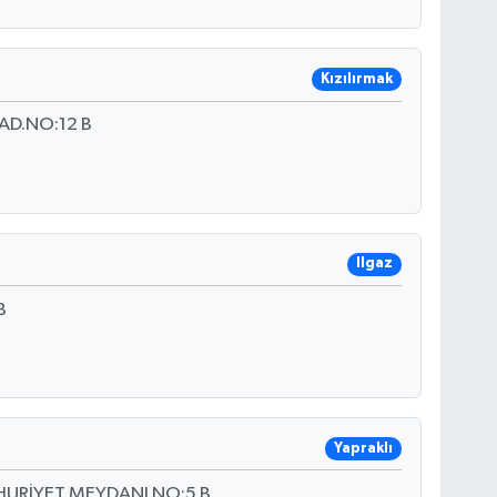
Kızılırmak
AD.NO:12 B
Ilgaz
B
Yapraklı
HURİYET MEYDANI NO:5 B