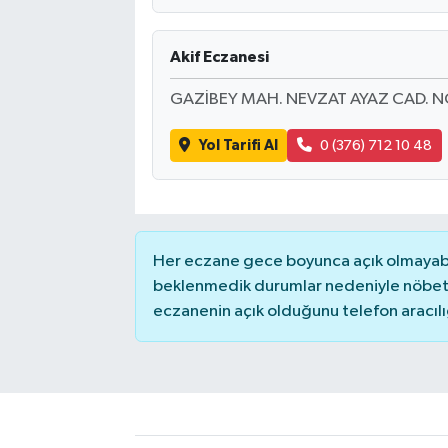
Akif Eczanesi
GAZİBEY MAH. NEVZAT AYAZ CAD. N
Yol Tarifi Al
0 (376) 712 10 48
Her eczane gece boyunca açık olmayabili
beklenmedik durumlar nedeniyle nöbete
eczanenin açık olduğunu telefon aracılığıy