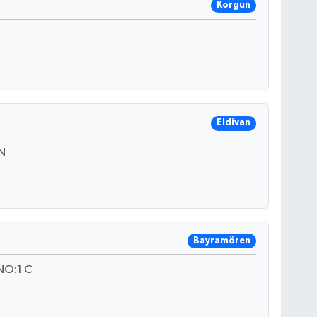
Korgun
Eldivan
N
Bayramören
NO:1 C