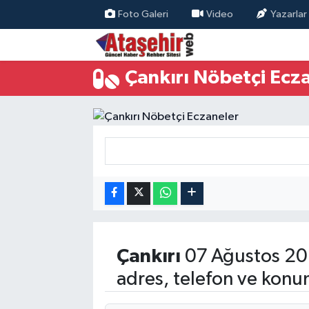
Foto Galeri
Video
Yazarlar
Hava Durumu
Çankırı Nöbetçi Ecz
Trafik Durumu
Süper Lig Puan Durumu ve Fikstür
Tüm Manşetler
Son Dakika Haberleri
Haber Arşivi
Çankırı
07 Ağustos 20
adres, telefon ve konu