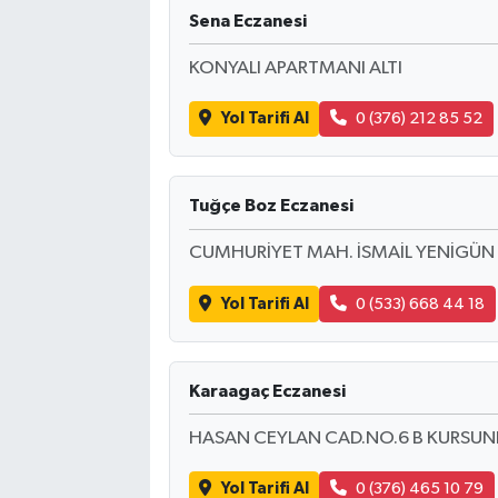
Sena Eczanesi
KONYALI APARTMANI ALTI
Yol Tarifi Al
0 (376) 212 85 52
Tuğçe Boz Eczanesi
CUMHURİYET MAH. İSMAİL YENİGÜN 
Yol Tarifi Al
0 (533) 668 44 18
Karaagaç Eczanesi
HASAN CEYLAN CAD.NO.6 B KURSUN
Yol Tarifi Al
0 (376) 465 10 79