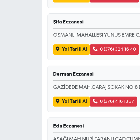
Şifa Eczanesi
OSMANLI MAHALLESI YUNUS EMRE C
Yol Tarifi Al
0 (376) 324 16 40
Derman Eczanesi
GAZİDEDE MAH.GARAJ SOKAK NO:8 
Yol Tarifi Al
0 (376) 416 13 37
Eda Eczanesi
AŞAĞI MAH.NURİ TABANLI CAD.CUM