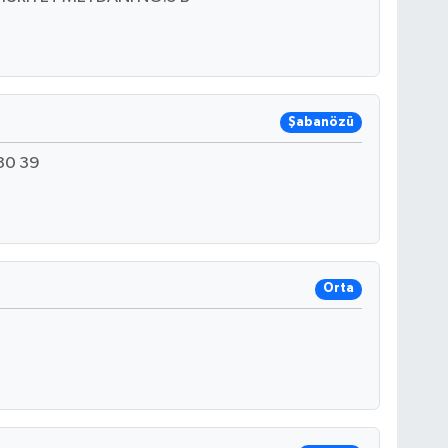
Şabanözü
30 39
Orta