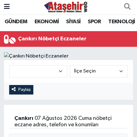
GÜNDEM
EKONOMİ
SİYASİ
SPOR
TEKNOLOJİ
Hava Durumu
Trafik Durumu
Çankırı Nöbetçi Eczaneler
Süper Lig Puan Durumu ve Fikstür
Tüm Manşetler
Son Dakika Haberleri
Paylaş
Haber Arşivi
Çankırı
07 Ağustos 2026 Cuma nöbetçi
eczane adres, telefon ve konumları