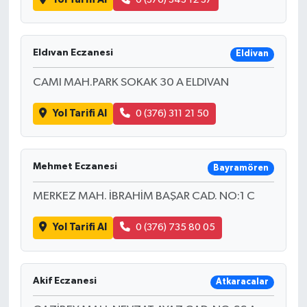
Eldıvan Eczanesi
Eldivan
CAMI MAH.PARK SOKAK 30 A ELDIVAN
Yol Tarifi Al
0 (376) 311 21 50
Mehmet Eczanesi
Bayramören
MERKEZ MAH. İBRAHİM BAŞAR CAD. NO:1 C
Yol Tarifi Al
0 (376) 735 80 05
Akif Eczanesi
Atkaracalar