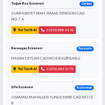
Tuğçe Boz Eczanesi
Çerkeş
CUMHURİYET MAH. İSMAİL YENİGÜN CAD.
NO:7 A
Yol Tarifi Al
0 (533) 668 44 18
Karaagaç Eczanesi
Kurşunlu
HASAN CEYLAN CAD.NO.6 B KURSUNLU
Yol Tarifi Al
0 (376) 465 10 79
Şifa Eczanesi
Kızılırmak
OSMANLI MAHALLESI YUNUS EMRE CAD.NO:12
B