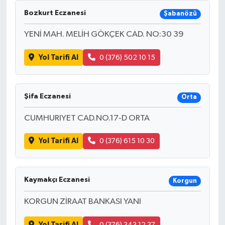
Bozkurt Eczanesi
Şabanözü
YENİ MAH. MELİH GÖKÇEK CAD. NO:30 39
Yol Tarifi Al
0 (376) 502 10 15
Şifa Eczanesi
Orta
CUMHURIYET CAD.NO.17-D ORTA
Yol Tarifi Al
0 (376) 615 10 30
Kaymakçı Eczanesi
Korgun
KORGUN ZİRAAT BANKASI YANI
Yol Tarifi Al
0 (376) 343 12 37