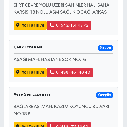
SİİRT ÇEVRE YOLU ÜZERİ ŞAHİNLER HALI SAHA
KARŞISI 18 NOLU ASM SAĞLIK OCAĞI ARKASI
Yol Tarifi Al
0 (542) 151 43 72
Çelik Eczanesi
Sason
AŞAĞI MAH. HASTANE SOK.NO:16
Yol Tarifi Al
0 (488) 461 40 40
Ayşe Şen Eczanesi
Gerçüş
BAĞLARBAŞI MAH. KAZIM KOYUNCU BULVARI
NO:18 B
Yol Tarifi Al
0 (488) 711 30 60