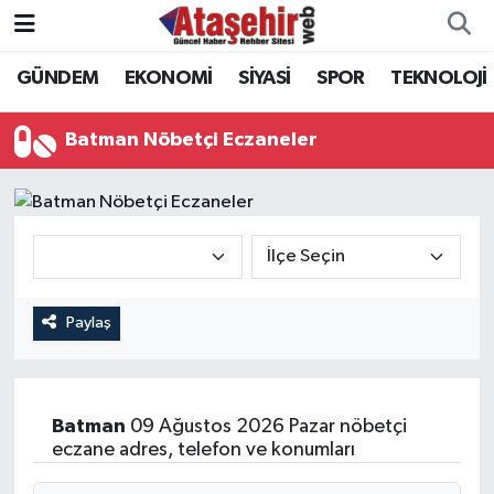
GÜNDEM
EKONOMİ
SİYASİ
SPOR
TEKNOLOJİ
Hava Durumu
Trafik Durumu
Batman Nöbetçi Eczaneler
Süper Lig Puan Durumu ve Fikstür
Tüm Manşetler
Son Dakika Haberleri
Paylaş
Haber Arşivi
Batman
09 Ağustos 2026 Pazar nöbetçi
eczane adres, telefon ve konumları