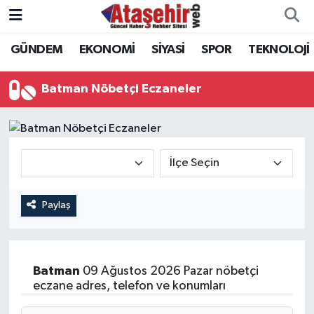
GÜNDEM
EKONOMİ
SİYASİ
SPOR
TEKNOLOJİ
Hava Durumu
Trafik Durumu
Batman Nöbetçi Eczaneler
Süper Lig Puan Durumu ve Fikstür
Tüm Manşetler
Son Dakika Haberleri
Paylaş
Haber Arşivi
Batman
09 Ağustos 2026 Pazar nöbetçi
eczane adres, telefon ve konumları