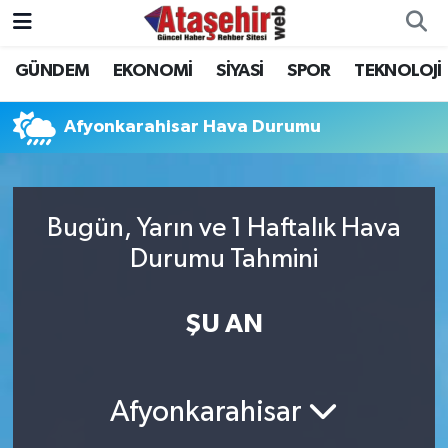
GÜNDEM
EKONOMİ
SİYASİ
SPOR
TEKNOLOJİ
Hava Durumu
Trafik Durumu
Afyonkarahisar Hava Durumu
Süper Lig Puan Durumu ve Fikstür
Bugün, Yarın ve 1 Haftalık Hava
Tüm Manşetler
Durumu Tahmini
Son Dakika Haberleri
ŞU AN
Haber Arşivi
Afyonkarahisar