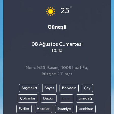
°
25
Güneşli
08 Ağustos Cumartesi
10:45
Nem: %35, Basınç: 1009 hpa hPa,
Rüzgar: 2.11 m/s
Başmakçı
Bayat
Bolvadin
Çay
Çobanlar
Dazkırı
Dinar
Emirdağ
Evciler
Hocalar
İhsaniye
İscehisar