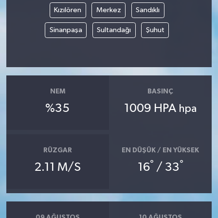
Kızılören
Merkez
Sandıklı
Sinanpaşa
Sultandağı
Şuhut
NEM
BASINÇ
%35
1009 HPA
hpa
RÜZGAR
EN DÜŞÜK / EN YÜKSEK
°
°
2.11 M/S
16
/ 33
09 AĞUSTOS
10 AĞUSTOS