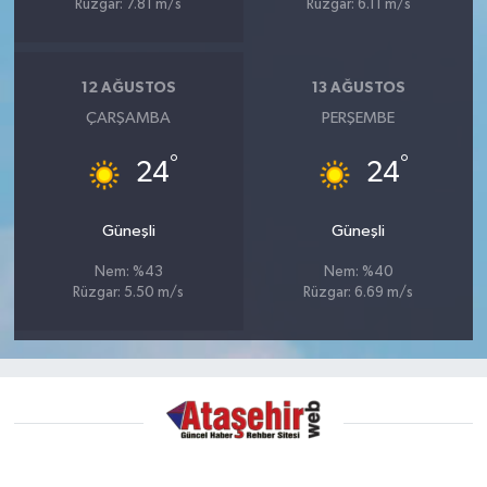
Rüzgar: 7.81 m/s
Rüzgar: 6.11 m/s
12 AĞUSTOS
13 AĞUSTOS
ÇARŞAMBA
PERŞEMBE
°
°
24
24
Güneşli
Güneşli
Nem: %43
Nem: %40
Rüzgar: 5.50 m/s
Rüzgar: 6.69 m/s