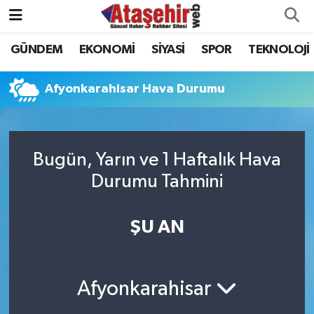
GÜNDEM
EKONOMİ
SİYASİ
SPOR
TEKNOLOJİ
Hava Durumu
Trafik Durumu
Afyonkarahisar Hava Durumu
Süper Lig Puan Durumu ve Fikstür
Bugün, Yarın ve 1 Haftalık Hava
Tüm Manşetler
Durumu Tahmini
Son Dakika Haberleri
ŞU AN
Haber Arşivi
Afyonkarahisar