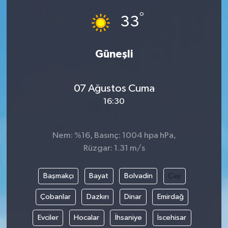
°
33
Güneşli
07 Ağustos Cuma
16:30
Nem: %16, Basınç: 1004 hpa hPa,
Rüzgar: 1.31 m/s
Başmakçı
Bayat
Bolvadin
Çay
Çobanlar
Dazkırı
Dinar
Emirdağ
Evciler
Hocalar
İhsaniye
İscehisar