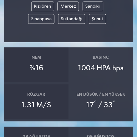
Kızılören
Merkez
Sandıklı
Sinanpaşa
Sultandağı
Şuhut
NEM
BASINÇ
%16
1004 HPA
hpa
RÜZGAR
EN DÜŞÜK / EN YÜKSEK
°
°
1.31 M/S
17
/ 33
08 AĞUSTOS
09 AĞUSTOS