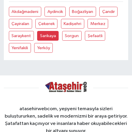
Akdağmadeni
Aydincik
Boğazliyan
Çandir
Çayiralan
Çekerek
Kadişehri
Merkez
Saraykent
Sarikaya
Sorgun
Şefaatli
Yenifakili
Yerköy
atasehirwebcom, yepyeni temasıyla sizleri
buluştururken, sadelik ve modernizmi bir araya getiriyor.
Şatafattan kaçınıyor ve insanlara haber okuyabilecekleri
bir altyapı sunuyor.