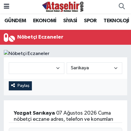
GÜNDEM
EKONOMİ
SİYASİ
SPOR
TEKNOLOJİ
Hava Durumu
Trafik Durumu
Nöbetçi Eczaneler
Süper Lig Puan Durumu ve Fikstür
Tüm Manşetler
Son Dakika Haberleri
Paylaş
Haber Arşivi
Yozgat
Sarıkaya
07 Ağustos 2026 Cuma
nöbetçi eczane adres, telefon ve konumları