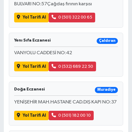
BULVARI NO:57Çağdaş fırının karşısı
Yol Tarifi Al
0 (501) 322 00 65
Yenı Sıfa Eczanesi
Çaldıran
VANYOLU CADDESİ NO:42
Yol Tarifi Al
0 (532) 689 22 50
Doğa Eczanesi
Muradiye
YENİŞEHİR MAH.HASTANE CAD.DIŞ KAPI NO:37
Yol Tarifi Al
0 (501) 182 00 10