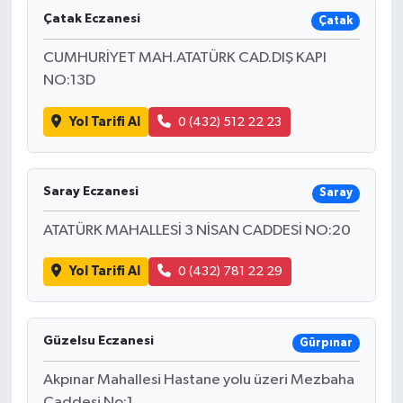
Çatak Eczanesi
Çatak
CUMHURİYET MAH.ATATÜRK CAD.DIŞ KAPI
NO:13D
Yol Tarifi Al
0 (432) 512 22 23
Saray Eczanesi
Saray
ATATÜRK MAHALLESİ 3 NİSAN CADDESİ NO:20
Yol Tarifi Al
0 (432) 781 22 29
Güzelsu Eczanesi
Gürpınar
Akpınar Mahallesi Hastane yolu üzeri Mezbaha
Caddesi No:1