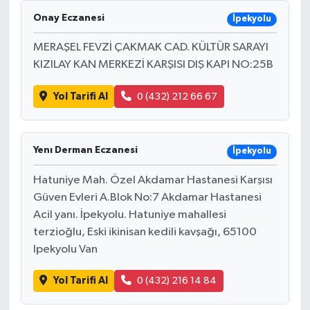
Onay Eczanesi
İpekyolu
MERAŞEL FEVZİ ÇAKMAK CAD. KÜLTÜR SARAYI
KIZILAY KAN MERKEZİ KARŞISI DIŞ KAPI NO:25B
Yol Tarifi Al
0 (432) 212 66 67
Yenı Derman Eczanesi
İpekyolu
Hatuniye Mah. Özel Akdamar Hastanesi Karşısı
Güven Evleri A.Blok No:7 Akdamar Hastanesi
Acil yanı. İpekyolu. Hatuniye mahallesi
terzioğlu, Eski ikinisan kedili kavşağı, 65100
Ipekyolu Van
Yol Tarifi Al
0 (432) 216 14 84