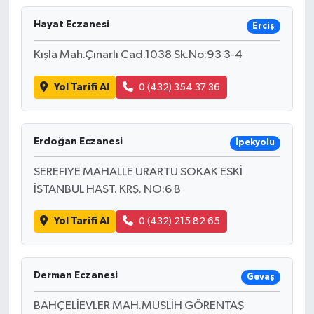
Hayat Eczanesi
Erciş
Kışla Mah.Çınarlı Cad.1038 Sk.No:93 3-4
Yol Tarifi Al
0 (432) 354 37 36
Erdoğan Eczanesi
İpekyolu
SEREFIYE MAHALLE URARTU SOKAK ESKİ
İSTANBUL HAST. KRŞ. NO:6 B
Yol Tarifi Al
0 (432) 215 82 65
Derman Eczanesi
Gevaş
BAHÇELİEVLER MAH.MUSLİH GÖRENTAŞ