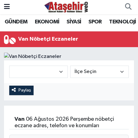
GÜNDEM
EKONOMİ
SİYASİ
SPOR
TEKNOLOJİ
Hava Durumu
Trafik Durumu
Van Nöbetçi Eczaneler
Süper Lig Puan Durumu ve Fikstür
Tüm Manşetler
Son Dakika Haberleri
Paylaş
Haber Arşivi
Van
06 Ağustos 2026 Perşembe nöbetçi
eczane adres, telefon ve konumları