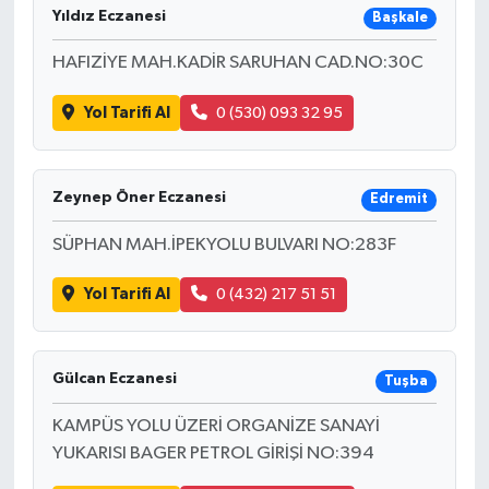
Yıldız Eczanesi
Başkale
HAFIZİYE MAH.KADİR SARUHAN CAD.NO:30C
Yol Tarifi Al
0 (530) 093 32 95
Zeynep Öner Eczanesi
Edremit
SÜPHAN MAH.İPEKYOLU BULVARI NO:283F
Yol Tarifi Al
0 (432) 217 51 51
Gülcan Eczanesi
Tuşba
KAMPÜS YOLU ÜZERİ ORGANİZE SANAYİ
YUKARISI BAGER PETROL GİRİŞİ NO:394