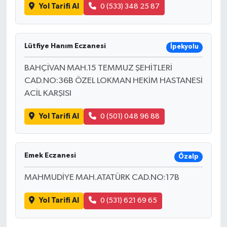
Yol Tarifi Al
0 (533) 348 25 87
Lütfiye Hanım Eczanesi
İpekyolu
BAHÇİVAN MAH.15 TEMMUZ ŞEHİTLERİ
CAD.NO:36B ÖZEL LOKMAN HEKİM HASTANESİ
ACİL KARŞISI
Yol Tarifi Al
0 (501) 048 96 88
Emek Eczanesi
Özalp
MAHMUDİYE MAH.ATATÜRK CAD.NO:17B
Yol Tarifi Al
0 (531) 621 69 65