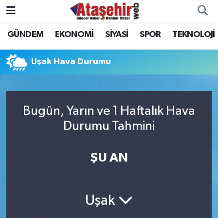
GÜNDEM
EKONOMİ
SİYASİ
SPOR
TEKNOLOJİ
Hava Durumu
Trafik Durumu
Uşak Hava Durumu
Süper Lig Puan Durumu ve Fikstür
Bugün, Yarın ve 1 Haftalık Hava
Tüm Manşetler
Durumu Tahmini
Son Dakika Haberleri
ŞU AN
Haber Arşivi
Uşak