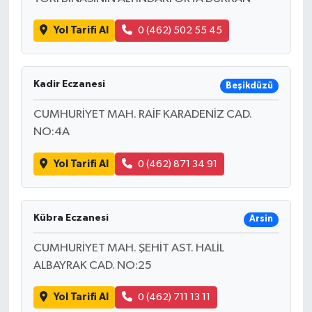
Yol Tarifi Al
0 (462) 502 55 45
Kadir Eczanesi
Beşikdüzü
CUMHURİYET MAH. RAİF KARADENİZ CAD.
NO:4A
Yol Tarifi Al
0 (462) 871 34 91
Kübra Eczanesi
Arsin
CUMHURİYET MAH. ŞEHİT AST. HALİL
ALBAYRAK CAD. NO:25
Yol Tarifi Al
0 (462) 711 13 11