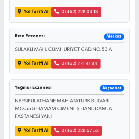
Yol Tarifi Al
0 (462) 228 04 18
Rıza Eczanesi
Merkez
SULAKLI MAH. CUMHURİYET CAD.NO.53 A
Yol Tarifi Al
0 (462) 771 41 84
Yağmur Eczanesi
Akçaabat
NEFSİPULATHANE MAH.ATATÜRK BULVARI
MO:55G HAMAM ÇİMENİ İŞ HANI, DAMLA
PASTANESİ YANI
Yol Tarifi Al
0 (462) 228 67 52