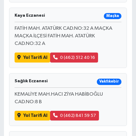
Kaya Eczanesi
Maçka
FATİH MAH. ATATÜRK CAD.NO:32 A MAÇKA
MAÇKA İLÇESİ FATİH MAH. ATATÜRK
CAD.NO:32 A
Yol Tarifi Al
0 (462) 512 40 16
Sağlık Eczanesi
Vakfıkebir
KEMALİYE MAH.HACI ZİYA HABİBOĞLU
CAD.NO:8 B
Yol Tarifi Al
0 (462) 841 59 57