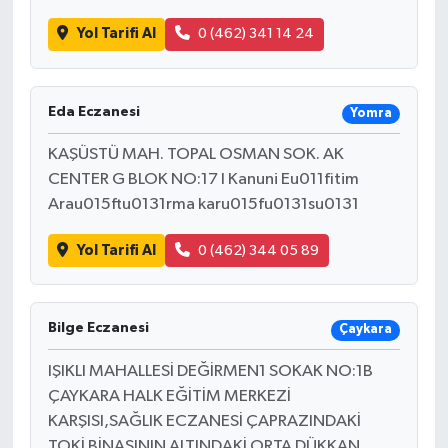
Yol Tarifi Al
0 (462) 341 14 24
Eda Eczanesi
Yomra
KAŞÜSTÜ MAH. TOPAL OSMAN SOK. AK
CENTER G BLOK NO:17 I Kanuni Eu011fitim
Arau015ftu0131rma karu015fu0131su0131
Yol Tarifi Al
0 (462) 344 05 89
Bilge Eczanesi
Çaykara
IŞIKLI MAHALLESİ DEĞİRMEN1 SOKAK NO:1B
ÇAYKARA HALK EĞİTİM MERKEZİ
KARŞISI,SAĞLIK ECZANESİ ÇAPRAZINDAKİ
TOKİ BİNASININ ALTINDAKİ ORTA DÜKKAN