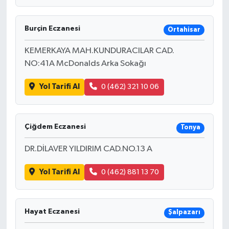
Burçin Eczanesi
Ortahisar
KEMERKAYA MAH.KUNDURACILAR CAD.
NO:41A McDonalds Arka Sokağı
Yol Tarifi Al
0 (462) 321 10 06
Çiğdem Eczanesi
Tonya
DR.DİLAVER YILDIRIM CAD.NO.13 A
Yol Tarifi Al
0 (462) 881 13 70
Hayat Eczanesi
Şalpazarı