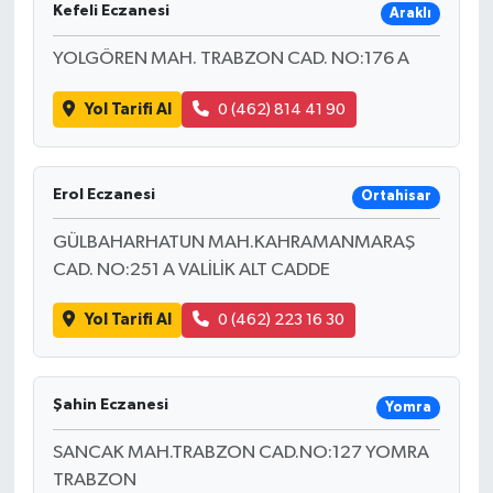
Kefeli Eczanesi
Araklı
YOLGÖREN MAH. TRABZON CAD. NO:176 A
Yol Tarifi Al
0 (462) 814 41 90
Erol Eczanesi
Ortahisar
GÜLBAHARHATUN MAH.KAHRAMANMARAŞ
CAD. NO:251 A VALİLİK ALT CADDE
Yol Tarifi Al
0 (462) 223 16 30
Şahin Eczanesi
Yomra
SANCAK MAH.TRABZON CAD.NO:127 YOMRA
TRABZON