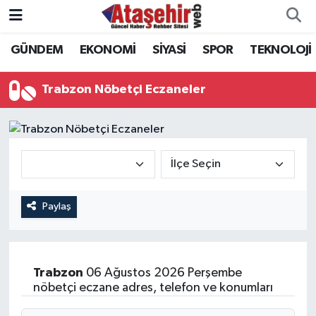
GÜNDEM
EKONOMİ
SİYASİ
SPOR
TEKNOLOJİ
Hava Durumu
Trafik Durumu
Trabzon Nöbetçi Eczaneler
Süper Lig Puan Durumu ve Fikstür
Tüm Manşetler
Son Dakika Haberleri
Paylaş
Haber Arşivi
Trabzon
06 Ağustos 2026 Perşembe
nöbetçi eczane adres, telefon ve konumları