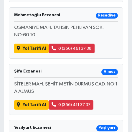
Mehmetoğlu Eczanesi
Reşadiye
OSMANİYE MAH. TAHSİN PEHLİVAN SOK.
NO:60 10
Yol Tarifi Al
0 (356) 461 37 38
Şifa Eczanesi
Almus
SİTELER MAH. ŞEHİT METİN DURMUŞ CAD. NO:1
A ALMUS
Yol Tarifi Al
0 (356) 411 37 37
Yeşilyurt Eczanesi
Yeşilyurt