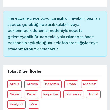
Her eczane gece boyunca açık olmayabilir, bazıları
sadece gerektiğinde açık kalabilir veya
beklenmedik durumlar nedeniyle nöbete
gelemeyebilir. Bu nedenle, yola çıkmadan önce
eczanenin açık olduğunu telefon aracılığıyla teyit
etmeniz iyi bir fikir olacaktır.
Tokat Diğer İlçeler
Almus
Artova
Başçiftlik
Erbaa
Merkez
Niksar
Pazar
Reşadiye
Sulusaray
Turhal
Yeşilyurt
Zile