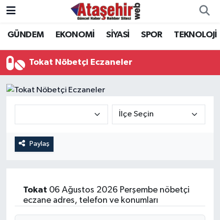
GÜNDEM
EKONOMİ
SİYASİ
SPOR
TEKNOLOJİ
Hava Durumu
Trafik Durumu
Tokat Nöbetçi Eczaneler
Süper Lig Puan Durumu ve Fikstür
Tüm Manşetler
Son Dakika Haberleri
Paylaş
Haber Arşivi
Tokat
06 Ağustos 2026 Perşembe nöbetçi
eczane adres, telefon ve konumları