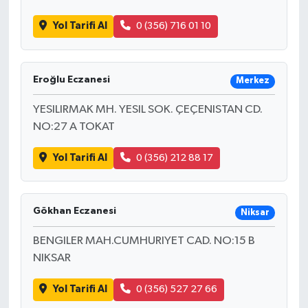
Yol Tarifi Al
0 (356) 716 01 10
Eroğlu Eczanesi
Merkez
YESILIRMAK MH. YESIL SOK. ÇEÇENISTAN CD.
NO:27 A TOKAT
Yol Tarifi Al
0 (356) 212 88 17
Gökhan Eczanesi
Niksar
BENGILER MAH.CUMHURIYET CAD. NO:15 B
NIKSAR
Yol Tarifi Al
0 (356) 527 27 66