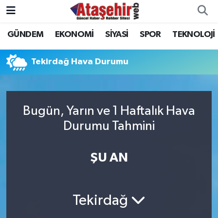
GÜNDEM
EKONOMİ
SİYASİ
SPOR
TEKNOLOJİ
Hava Durumu
Trafik Durumu
Tekirdağ Hava Durumu
Süper Lig Puan Durumu ve Fikstür
Bugün, Yarın ve 1 Haftalık Hava
Tüm Manşetler
Durumu Tahmini
Son Dakika Haberleri
ŞU AN
Haber Arşivi
Tekirdağ