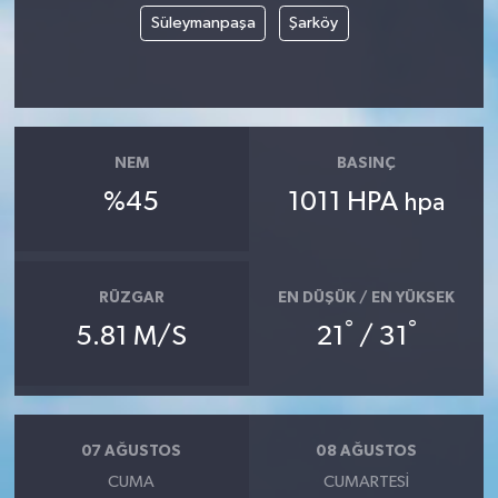
Süleymanpaşa
Şarköy
NEM
BASINÇ
%45
1011 HPA
hpa
RÜZGAR
EN DÜŞÜK / EN YÜKSEK
°
°
5.81 M/S
21
/ 31
07 AĞUSTOS
08 AĞUSTOS
CUMA
CUMARTESI