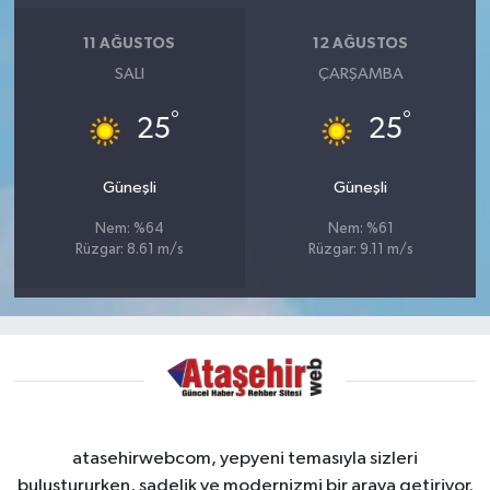
11 AĞUSTOS
12 AĞUSTOS
SALI
ÇARŞAMBA
°
°
25
25
Güneşli
Güneşli
Nem: %64
Nem: %61
Rüzgar: 8.61 m/s
Rüzgar: 9.11 m/s
atasehirwebcom, yepyeni temasıyla sizleri
buluştururken, sadelik ve modernizmi bir araya getiriyor.