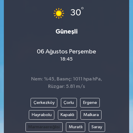
°
30
Güneşli
06 Ağustos Perşembe
18:45
Nem: %45, Basınç: 1011 hpa hPa,
Rüzgar: 5.81 m/s
Çerkezköy
Çorlu
Ergene
Hayrabolu
Kapaklı
Malkara
Marmaraereğlisi
Muratlı
Saray