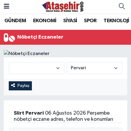
GÜNDEM
EKONOMİ
SİYASİ
SPOR
TEKNOLOJİ
Hava Durumu
Trafik Durumu
Nöbetçi Eczaneler
Süper Lig Puan Durumu ve Fikstür
Tüm Manşetler
Son Dakika Haberleri
Paylaş
Haber Arşivi
Siirt
Pervari
06 Ağustos 2026 Perşembe
nöbetçi eczane adres, telefon ve konumları