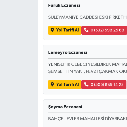
Faruk Eczanesi
SÜLEYMANİYE CADDESİ ESKİ FİRKETH
Yol Tarifi Al
0 (532) 598 25 88
Lemeyro Eczanesi
YENİŞEHİR CEBECİ YEŞİLDİREK MAHAL
ŞEMSETTİN YANI, FEVZİ ÇAKMAK OKU
Yol Tarifi Al
0 (505) 889 14 23
Şeyma Eczanesi
BAHÇELİEVLER MAHALLESİ DİYARBAKI