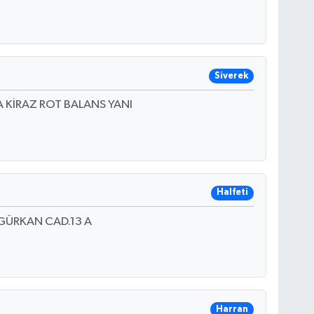
Siverek
 KİRAZ ROT BALANS YANI
Halfeti
GÜRKAN CAD.13 A
Harran