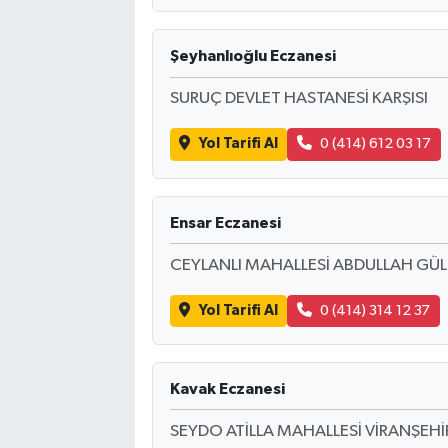
Şeyhanlıoğlu Eczanesi
SURUÇ DEVLET HASTANESİ KARŞISI
Yol Tarifi Al
0 (414) 612 03 17
Ensar Eczanesi
CEYLANLI MAHALLESİ ABDULLAH GÜL 
Yol Tarifi Al
0 (414) 314 12 37
Kavak Eczanesi
SEYDO ATİLLA MAHALLESİ VİRANŞEHİ