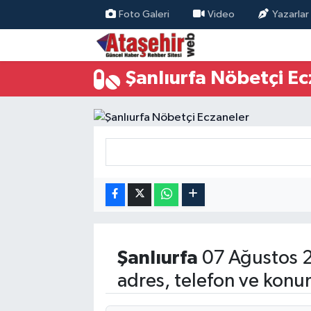
Foto Galeri
Video
Yazarlar
Hava Durumu
Şanlıurfa Nöbetçi E
Trafik Durumu
Süper Lig Puan Durumu ve Fikstür
Tüm Manşetler
Son Dakika Haberleri
Haber Arşivi
Şanlıurfa
07 Ağustos 
adres, telefon ve konu