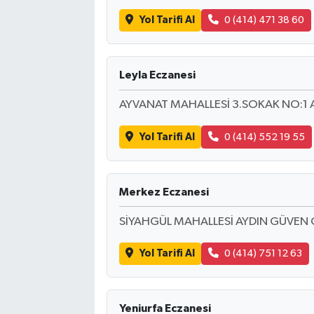
Yol Tarifi Al
0 (414) 471 38 60
Leyla Eczanesi
AYVANAT MAHALLESİ 3.SOKAK NO:1 A
Yol Tarifi Al
0 (414) 552 19 55
Merkez Eczanesi
SİYAHGÜL MAHALLESİ AYDIN GÜVEN 
Yol Tarifi Al
0 (414) 751 12 63
Yeniurfa Eczanesi