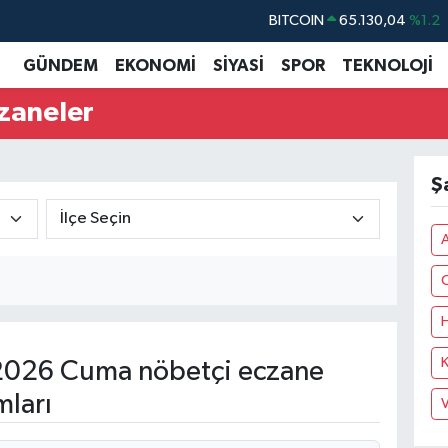
BITCOIN
65.130,04
%1.2
DOLAR
47,7069
%0.17
GÜNDEM
EKONOMİ
SİYASİ
SPOR
TEKNOLOJİ
EURO
55,0265
%0.01
czaneler
STERLİN
64,1897
%0.02
GRAM ALTIN
6618.49
%2.12
Ş
BİST100
13.887
%64
C
H
2026 Cuma nöbetçi eczane
mları
V