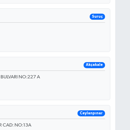
Suruç
Akçakale
BULVARI NO:227 A
Ceylanpınar
R CAD: NO:13A