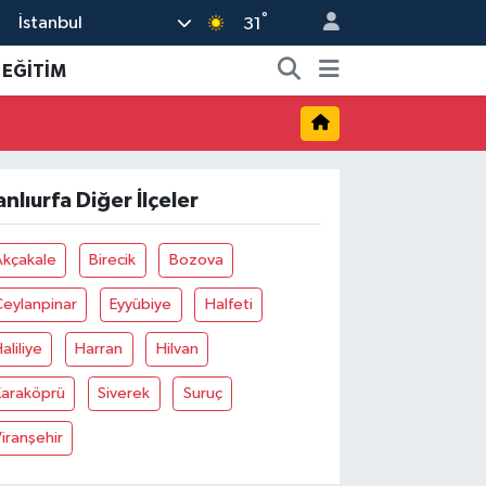
°
İstanbul
31
EĞİTİM
anlıurfa Diğer İlçeler
Akçakale
Birecik
Bozova
eylanpinar
Eyyübiye
Halfeti
aliliye
Harran
Hilvan
Karaköprü
Siverek
Suruç
iranşehir