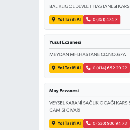
BALIKLIGÖL DEVLET HASTANESİ KARŞI
Yol Tarifi Al
0 (351) 474 7
Yusuf Eczanesi
MEYDAN MH.HASTANE CD.NO:67A
Yol Tarifi Al
0 (414) 652 29 22
May Eczanesi
VEYSEL KARANİ SAĞLIK OCAĞI KARŞI
CAMİSİ CİVARI
Yol Tarifi Al
0 (530) 936 94 73