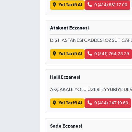
Yol Tarifi Al
0 (414) 681 17 00
Atakent Eczanesi
DİŞ HASTANESİ CADDESİ ÖZSÜT CAFE
Yol Tarifi Al
0 (541) 764 25 29
Halil Eczanesi
AKÇAKALE YOLU ÜZERİ EYYÜBİYE DEV
Yol Tarifi Al
0 (414) 247 10 60
Sade Eczanesi