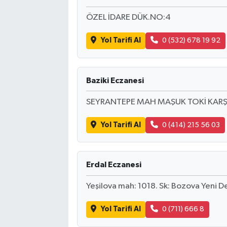
ÖZEL İDARE DÜK.NO:4
Yol Tarifi Al
0 (532) 678 19 92
Baziki Eczanesi
SEYRANTEPE MAH MAŞUK TOKİ KARŞIS
Yol Tarifi Al
0 (414) 215 56 03
Erdal Eczanesi
Yeşilova mah: 1018. Sk: Bozova Yeni De
Yol Tarifi Al
0 (711) 666 8