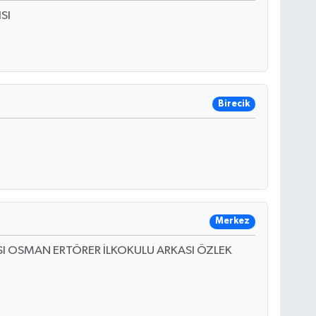
SI
Birecik
Merkez
SI OSMAN ERTÖRER İLKOKULU ARKASI ÖZLEK