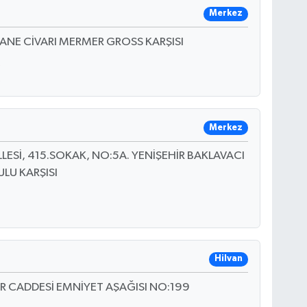
Merkez
ANE CİVARI MERMER GROSS KARŞISI
Merkez
LESİ, 415.SOKAK, NO:5A. YENİŞEHİR BAKLAVACI
LU KARŞISI
Hilvan
R CADDESİ EMNİYET AŞAĞISI NO:199