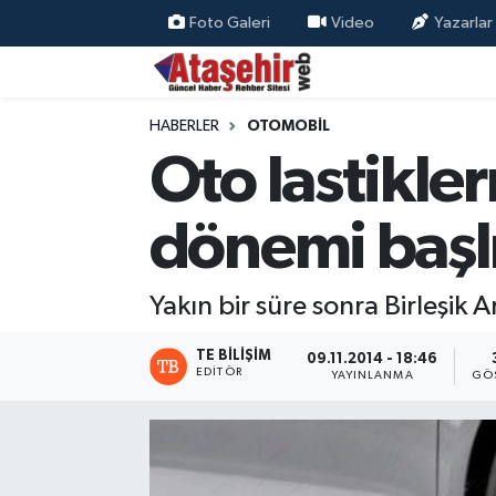
Foto Galeri
Video
Yazarlar
Hava Durumu
HABERLER
OTOMOBİL
Trafik Durumu
Oto lastikle
Süper Lig Puan Durumu ve Fikstür
dönemi başl
Tüm Manşetler
Yakın bir süre sonra Birleşik 
Son Dakika Haberleri
TE BILIŞIM
09.11.2014 - 18:46
Haber Arşivi
EDITÖR
YAYINLANMA
GÖ