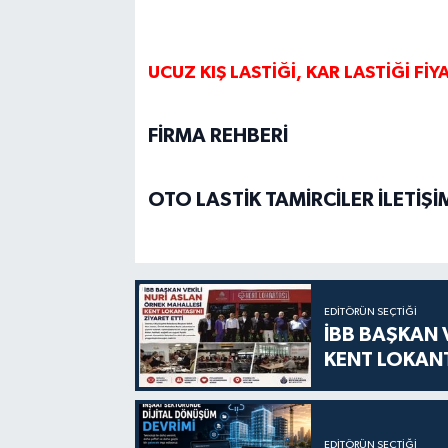
UCUZ KIŞ LASTİĞİ, KAR LASTİĞİ FİY
FİRMA REHBERİ
OTO LASTİK TAMİRCİLER İLETİŞİ
EDITÖRÜN SEÇTIĞI
İBB BAŞKAN 
KENT LOKANT
EDITÖRÜN SEÇTIĞI