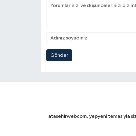
Gönder
atasehirwebcom, yepyeni temasıyla sizle