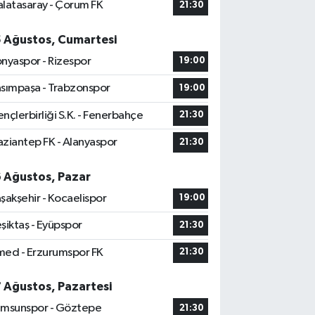
latasaray - Çorum FK
21:30
5 Ağustos, Cumartesi
nyaspor - Rizespor
19:00
sımpaşa - Trabzonspor
19:00
nçlerbirliği S.K. - Fenerbahçe
21:30
ziantep FK - Alanyaspor
21:30
6 Ağustos, Pazar
şakşehir - Kocaelispor
19:00
şiktaş - Eyüpspor
21:30
ed - Erzurumspor FK
21:30
7 Ağustos, Pazartesi
msunspor - Göztepe
21:30