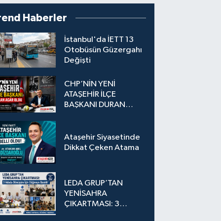
rend Haberler
İstanbul'da İETT 13
Otobüsün Güzergahı
Değişti
CHP’NİN YENİ
ATAŞEHİR İLÇE
BAŞKANI DURAN
ACAR OLDU
Ataşehir Siyasetinde
Dikkat Çeken Atama
LEDA GRUP’TAN
YENİSAHRA
ÇIKARTMASI: 3
Adada Dönüşüm İçin