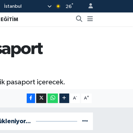
°
İstanbul
26
EĞİTİM
saport
nik pasaport içerecek.
-
+
A
A
ükleniyor...