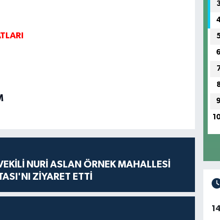
ATLARI
M
1
VEKİLİ NURİ ASLAN ÖRNEK MAHALLESİ
ASI'NI ZİYARET ETTİ
1