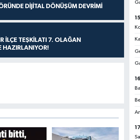
Ga
ÖRÜNDE DİJİTAL DÖNÜŞÜM DEVRİMİ
1
Ko
Ka
R İLÇE TEŞKİLATI 7. OLAĞAN
 HAZIRLANIYOR!
Ge
Ga
1
Ba
Be
Am
1
Sa