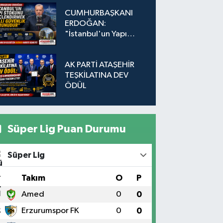
Düğmeye Basıldı!
CUMHURBAŞKANI
ERDOĞAN:
"İstanbul'un Yapı
Stokunu
Güçlendirmek Milli
AK PARTİ ATAŞEHİR
Güvenlik Sorunudur"
TEŞKİLATINA DEV
ÖDÜL
Süper Lig Puan Durumu
Süper Lig
#
Takım
O
P
1
Amed
0
0
2
Erzurumspor FK
0
0