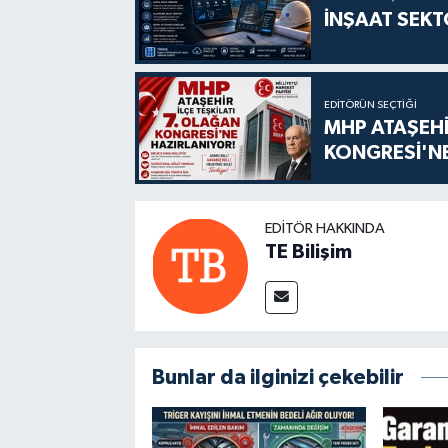
İNŞAAT SEKT
EDITÖRÜN SEÇTIĞI
MHP ATAŞEHİ
KONGRESİ'NE
EDITÖR HAKKINDA
TE Bilişim
Bunlar da ilginizi çekebilir