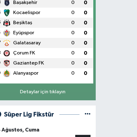
3
Başakşehir
0
0
4
Kocaelispor
0
0
5
Beşiktaş
0
0
6
Eyüpspor
0
0
7
Galatasaray
0
0
8
Çorum FK
0
0
9
Gaziantep FK
0
0
0
Alanyaspor
0
0
Detaylar için tıklayın
Süper Lig Fikstür
4 Ağustos, Cuma