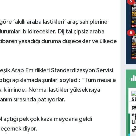
5
öre ‘akıllı
araba
lastikleri’ araç sahiplerine
durumları bildirecekler. Dijital çipsiz araba
6
n itibaren yasadığı duruma düşecekler ve ülkede
leşik Arap Emirlikleri Standardizasyon Servisi
tığı açıklamada şunları söyledi: “Tüm mesele
ak ikliminde. Normal lastikler yüksek ısıya
nım sırasında patlıyorlar.
l açtığı pek çok kaza meydana geldi
geçemek diyor
.