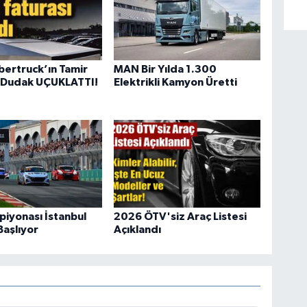
bertruck’ın Tamir
MAN Bir Yılda 1.300
ı Dudak UÇUKLATTI!
Elektrikli Kamyon Üretti
piyonası İstanbul
2026 ÖTV'siz Araç Listesi
Başlıyor
Açıklandı