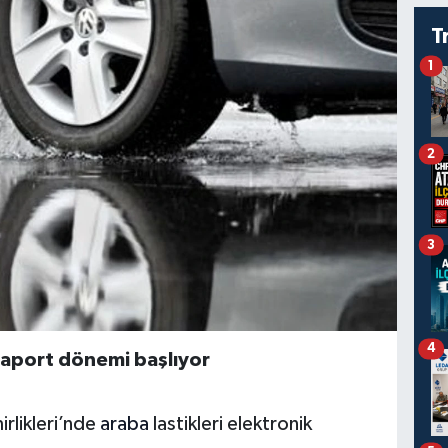
T
1
2
3
4
saport dönemi başlıyor
irlikleri’nde
araba
lastikleri elektronik