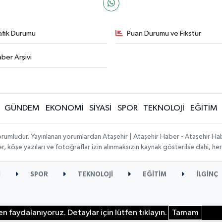
afik Durumu
Puan Durumu ve Fikstür
ber Arşivi
GÜNDEM
EKONOMİ
SİYASİ
SPOR
TEKNOLOJİ
EĞİTİM
orumludur. Yayınlanan yorumlardan Ataşehir | Ataşehir Haber - Ataşehir Habe
ber, köşe yazıları ve fotoğraflar izin alınmaksızın kaynak gösterilse dahi, 
İ
SPOR
TEKNOLOJİ
EĞİTİM
İLGİNÇ
n faydalanıyoruz. Detaylar için lütfen tıklayın.
Tamam