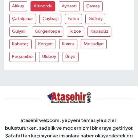
Akkuş
Altinordu
Aybasti
Çamaş
Çatalpinar
Çaybaşi
Fatsa
Gölköy
Gülyali
Gürgentepe
İkizce
Kabadüz
Kabataş
Korgan
Kumru
Mesudiye
Perşembe
Ulubey
Ünye
atasehirwebcom, yepyeni temasıyla sizleri
buluştururken, sadelik ve modernizmi bir araya getiriyor.
Şatafattan kaçınıyor ve insanlara haber okuyabilecekleri