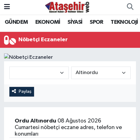
GÜNDEM
EKONOMİ
SİYASİ
SPOR
TEKNOLOJİ
Hava Durumu
Trafik Durumu
Nöbetçi Eczaneler
Süper Lig Puan Durumu ve Fikstür
Tüm Manşetler
Son Dakika Haberleri
Paylaş
Haber Arşivi
Ordu
Altınordu
08 Ağustos 2026
Cumartesi nöbetçi eczane adres, telefon ve
konumları