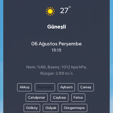
°
27
Güneşli
06 Ağustos Perşembe
15:15
Nem: %66, Basınç: 1012 hpa hPa,
Rüzgar: 2.89 m/s
Akkuş
Altınordu
Aybastı
Çamaş
Çatalpınar
Çaybaşı
Fatsa
Gölköy
Gülyalı
Gürgentepe