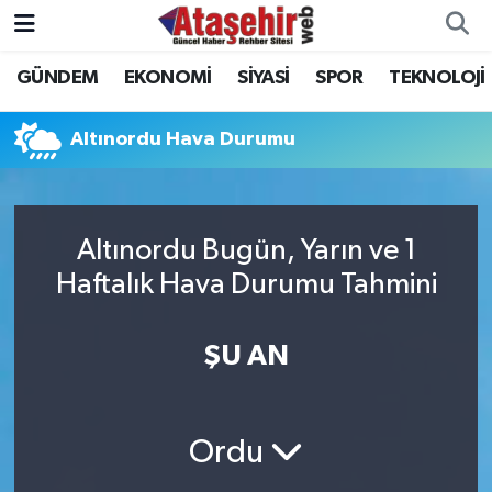
GÜNDEM
EKONOMİ
SİYASİ
SPOR
TEKNOLOJİ
Hava Durumu
Trafik Durumu
Altınordu Hava Durumu
Süper Lig Puan Durumu ve Fikstür
Altınordu Bugün, Yarın ve 1
Tüm Manşetler
Haftalık Hava Durumu Tahmini
Son Dakika Haberleri
ŞU AN
Haber Arşivi
Ordu