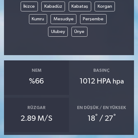
İkizce
Kabadüz
Kabataş
Korgan
Kumru
Mesudiye
Perşembe
Ulubey
Ünye
NEM
BASINÇ
%66
1012 HPA
hpa
RÜZGAR
EN DÜŞÜK / EN YÜKSEK
°
°
2.89 M/S
18
/ 27