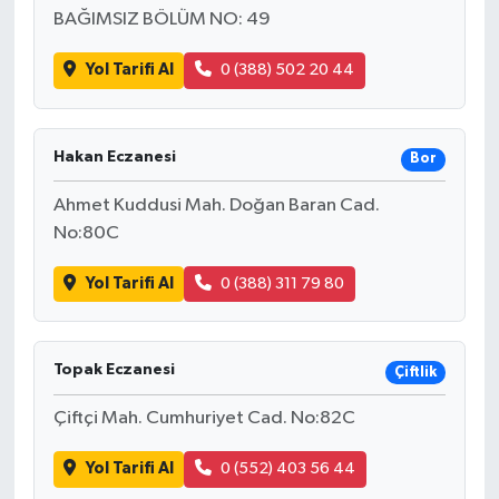
BAĞIMSIZ BÖLÜM NO: 49
Yol Tarifi Al
0 (388) 502 20 44
Hakan Eczanesi
Bor
Ahmet Kuddusi Mah. Doğan Baran Cad.
No:80C
Yol Tarifi Al
0 (388) 311 79 80
Topak Eczanesi
Çiftlik
Çiftçi Mah. Cumhuriyet Cad. No:82C
Yol Tarifi Al
0 (552) 403 56 44