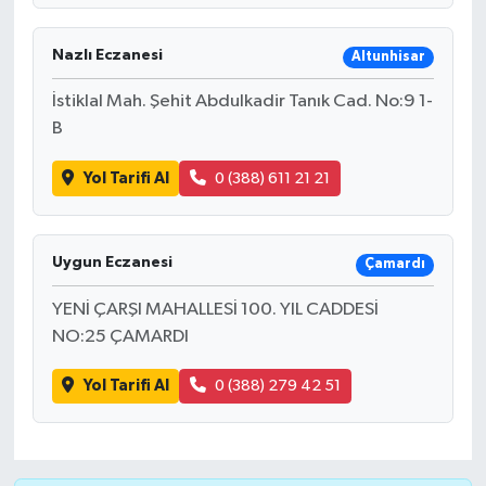
Nazlı Eczanesi
Altunhisar
İstiklal Mah. Şehit Abdulkadir Tanık Cad. No:9 1-
B
Yol Tarifi Al
0 (388) 611 21 21
Uygun Eczanesi
Çamardı
YENİ ÇARŞI MAHALLESİ 100. YIL CADDESİ
NO:25 ÇAMARDI
Yol Tarifi Al
0 (388) 279 42 51