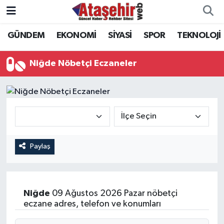
GÜNDEM
EKONOMİ
SİYASİ
SPOR
TEKNOLOJİ
Hava Durumu
Trafik Durumu
Niğde Nöbetçi Eczaneler
Süper Lig Puan Durumu ve Fikstür
Tüm Manşetler
Son Dakika Haberleri
Paylaş
Haber Arşivi
Niğde
09 Ağustos 2026 Pazar nöbetçi
eczane adres, telefon ve konumları