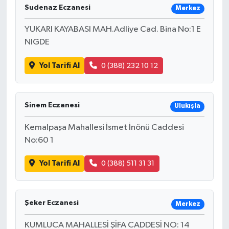
Sudenaz Eczanesi
Merkez
YUKARI KAYABASI MAH.Adliye Cad. Bina No:1 E
NIGDE
Yol Tarifi Al
0 (388) 232 10 12
Sinem Eczanesi
Ulukışla
Kemalpaşa Mahallesi İsmet İnönü Caddesi
No:60 1
Yol Tarifi Al
0 (388) 511 31 31
Şeker Eczanesi
Merkez
KUMLUCA MAHALLESİ ŞİFA CADDESİ NO: 14