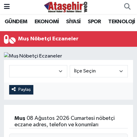
GÜNDEM
EKONOMİ
SİYASİ
SPOR
TEKNOLOJİ
Hava Durumu
Trafik Durumu
Muş Nöbetçi Eczaneler
Süper Lig Puan Durumu ve Fikstür
Tüm Manşetler
Son Dakika Haberleri
Paylaş
Haber Arşivi
Muş
08 Ağustos 2026 Cumartesi nöbetçi
eczane adres, telefon ve konumları