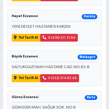
Hayat Eczanesi
Hasköy
YENİ DEVLET HASTANESİ KARŞISI
Yol Tarifi Al
0 (436) 411 21 84
Büyük Eczanesi
Malazgirt
SALTUKGAZİ MAH.HASTANE CAD. NO:82-B
Yol Tarifi Al
0 (532) 514 65 49
Güneş Eczanesi
Varto
GÜMGÜM MAH. SAĞLIK SOK. NO:6