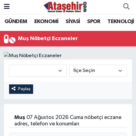
GÜNDEM
EKONOMİ
SİYASİ
SPOR
TEKNOLOJİ
Hava Durumu
Trafik Durumu
Muş Nöbetçi Eczaneler
Süper Lig Puan Durumu ve Fikstür
Tüm Manşetler
Son Dakika Haberleri
Paylaş
Haber Arşivi
Muş
07 Ağustos 2026 Cuma nöbetçi eczane
adres, telefon ve konumları